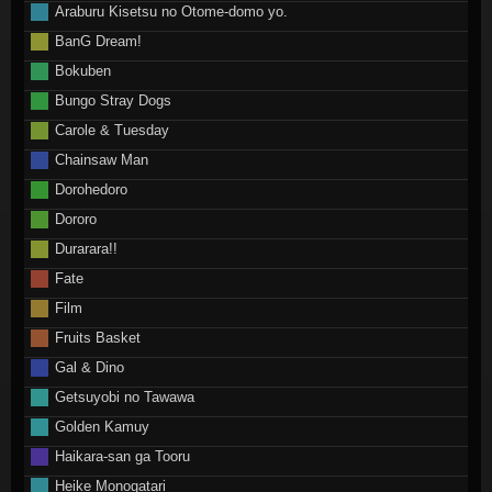
Araburu Kisetsu no Otome-domo yo.
BanG Dream!
Bokuben
Bungo Stray Dogs
Carole & Tuesday
Chainsaw Man
Dorohedoro
Dororo
Durarara!!
Fate
Film
Fruits Basket
Gal & Dino
Getsuyobi no Tawawa
Golden Kamuy
Haikara-san ga Tooru
Heike Monogatari