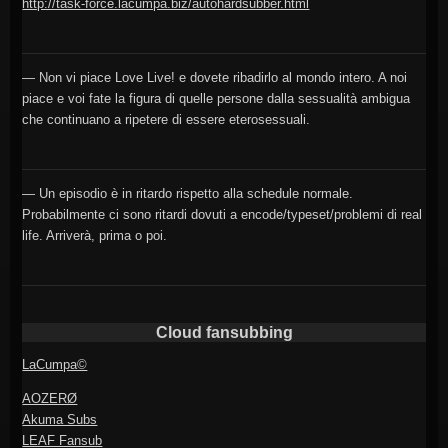
http://task-force.lacumpa.biz/autohardsubber.html
— Non vi piace Love Live! e dovete ribadirlo al mondo intero. A noi
piace e voi fate la figura di quelle persone dalla sessualità ambigua
che continuano a ripetere di essere eterosessuali.
— Un episodio è in ritardo rispetto alla schedule normale.
Probabilmente ci sono ritardi dovuti a encode/typeset/problemi di real
life. Arriverà, prima o poi.
Cloud fansubbing
LaCumpa©
AOZERØ
Akuma Subs
LEAF Fansub