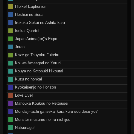
Hibike! Euphonium
Hoshiai no Sora
Irozuku Sekai no Ashita kara
Isekai Quartet
Japan Anima(tor)'s Expo
Joran
Kaze ga Tsuyoku Fuiteiru
Koi wa Ameagari no You ni
Kouya no Kotobuki Hikoutai
Kuzu no honkai
Kyokaisenjo no Horizon
Love Live!
Mahouka Koukou no Rettousei
Mondaiji-tachi ga isekai kara kuru sou desu yo?
Monster musume no iru nichijou
Natsunagu!