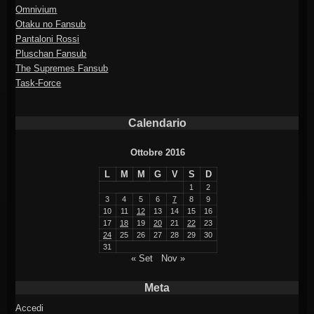
Omnivium
Otaku no Fansub
Pantaloni Rossi
Pluschan Fansub
The Supremes Fansub
Task-Force
Calendario
Ottobre 2016
L
M
M
G
V
S
D
1
2
3
4
5
6
7
8
9
10
11
12
13
14
15
16
17
18
19
20
21
22
23
24
25
26
27
28
29
30
31
« Set
Nov »
Meta
Accedi