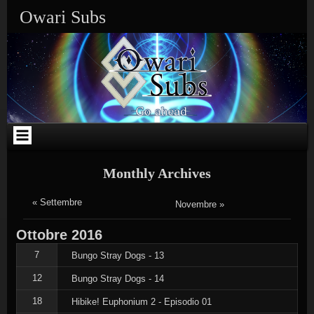
Skip
Skip
Skip
Skip
Skip
Skip
Skip
Skip
Owari Subs
to
to
to
to
to
to
to
to
content
SEARCH-
CATEGORIES-
TEXT-
TEXT-
CALENDAR-
META-
RECENT-
2
2
3
2
2
2
COMMENTS-
2
Monthly Archives
« Settembre
Novembre »
Ottobre
2016
7
Bungo Stray Dogs - 13
12
Bungo Stray Dogs - 14
18
Hibike! Euphonium 2 - Episodio 01