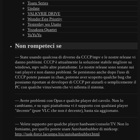
Toaru Series
Update
VALKYRIE DRIVE
Wonder Egg Priority
Yesterday wo Utatte
Yozakura Quartet
YuYuYu
Non rompeteci se
— State usando qualcosa di diverso da CCCP/mpv e le nostre release vi
danno problemi. CCCP è attualmente la soluzione stabile migliore su
windows, mpv sulle altre piattaforme. Le nostre release sono testate sui
vari player e non danno problemi. Se persistono anche dopo l'uso di
CCCP potete passare in chan, potreste aver scoperto qualche bug che
possiamo riportare ai developer di CCCP per aiutarli o semplicemente il
PC con qualche virus/worm che vi rallenta il sistema.
— Avete problemi con Opus e qualche player del cavolo. Non lo
cambiamo, e su ogni piattaforma vi è supporto con qualsiasi player
"decente" (pure VLC che non è decente), basta sia aggiornato.
— Volete supporto per qualche player hardware/console/TV. Non lo
forniamo, per quello potete usare Autohardsubber di mirkosp:
http://task-force.lacumpa.biz/autohardsubber.html