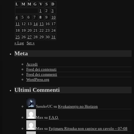
L
M
M
G
V
S
D
1
2
3
4
5
6
7
8
9
10
11
12
13
14
15
16
17
18
19
20
21
22
23
24
25
26
27
28
29
30
31
« Lug
Set »
Meta
Accedi
Feed dei contenuti
Feed dei commenti
WordPress.org
Ultimi Commenti
SasukeUC
su
Kyokaisenjo no Horizon
Max
su
F.A.Q.
Max
su
Fujimaru Ritsuka non capisce un cavolo – 07-08