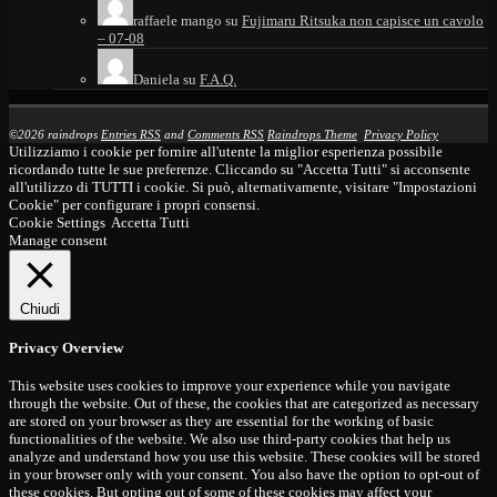
raffaele mango
su
Fujimaru Ritsuka non capisce un cavolo
– 07-08
Daniela
su
F.A.Q.
©2026 raindrops
Entries RSS
and
Comments RSS
Raindrops Theme
Privacy Policy
Utilizziamo i cookie per fornire all'utente la miglior esperienza possibile
ricordando tutte le sue preferenze. Cliccando su "Accetta Tutti" si acconsente
all'utilizzo di TUTTI i cookie. Si può, alternativamente, visitare "Impostazioni
Cookie" per configurare i propri consensi.
Cookie Settings
Accetta Tutti
Manage consent
Chiudi
Privacy Overview
This website uses cookies to improve your experience while you navigate
through the website. Out of these, the cookies that are categorized as necessary
are stored on your browser as they are essential for the working of basic
functionalities of the website. We also use third-party cookies that help us
analyze and understand how you use this website. These cookies will be stored
in your browser only with your consent. You also have the option to opt-out of
these cookies. But opting out of some of these cookies may affect your