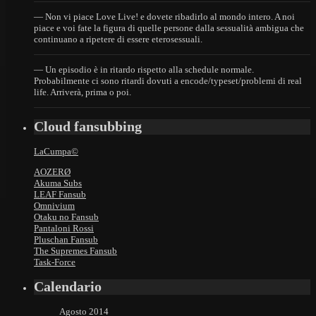
— Non vi piace Love Live! e dovete ribadirlo al mondo intero. A noi
piace e voi fate la figura di quelle persone dalla sessualità ambigua che
continuano a ripetere di essere eterosessuali.
— Un episodio è in ritardo rispetto alla schedule normale.
Probabilmente ci sono ritardi dovuti a encode/typeset/problemi di real
life. Arriverà, prima o poi.
Cloud fansubbing
LaCumpa©
AOZERØ
Akuma Subs
LEAF Fansub
Omnivium
Otaku no Fansub
Pantaloni Rossi
Pluschan Fansub
The Supremes Fansub
Task-Force
Calendario
Agosto 2014