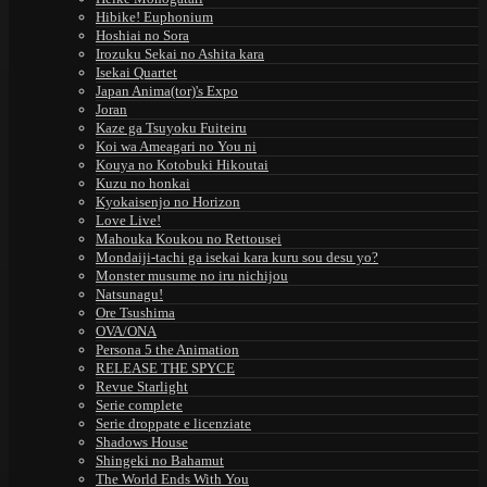
Hibike! Euphonium
Hoshiai no Sora
Irozuku Sekai no Ashita kara
Isekai Quartet
Japan Anima(tor)'s Expo
Joran
Kaze ga Tsuyoku Fuiteiru
Koi wa Ameagari no You ni
Kouya no Kotobuki Hikoutai
Kuzu no honkai
Kyokaisenjo no Horizon
Love Live!
Mahouka Koukou no Rettousei
Mondaiji-tachi ga isekai kara kuru sou desu yo?
Monster musume no iru nichijou
Natsunagu!
Ore Tsushima
OVA/ONA
Persona 5 the Animation
RELEASE THE SPYCE
Revue Starlight
Serie complete
Serie droppate e licenziate
Shadows House
Shingeki no Bahamut
The World Ends With You