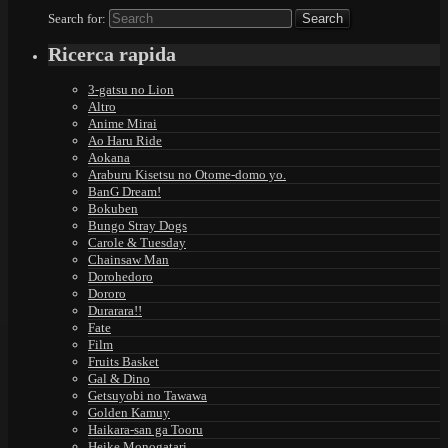
Search for:
Ricerca rapida
3-gatsu no Lion
Altro
Anime Mirai
Ao Haru Ride
Aokana
Araburu Kisetsu no Otome-domo yo.
BanG Dream!
Bokuben
Bungo Stray Dogs
Carole & Tuesday
Chainsaw Man
Dorohedoro
Dororo
Durarara!!
Fate
Film
Fruits Basket
Gal & Dino
Getsuyobi no Tawawa
Golden Kamuy
Haikara-san ga Tooru
Heike Monogatari