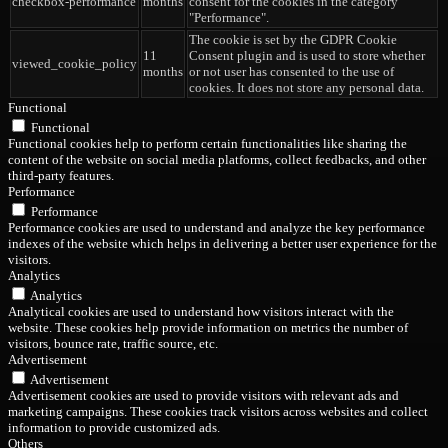
checkbox-performance
months
consent for the cookies in the category
"Performance".
The cookie is set by the GDPR Cookie
11
Consent plugin and is used to store whether
viewed_cookie_policy
months
or not user has consented to the use of
cookies. It does not store any personal data.
Functional
Functional
Functional cookies help to perform certain functionalities like sharing the
content of the website on social media platforms, collect feedbacks, and other
third-party features.
Performance
Performance
Performance cookies are used to understand and analyze the key performance
indexes of the website which helps in delivering a better user experience for the
visitors.
Analytics
Analytics
Analytical cookies are used to understand how visitors interact with the
website. These cookies help provide information on metrics the number of
visitors, bounce rate, traffic source, etc.
Advertisement
Advertisement
Advertisement cookies are used to provide visitors with relevant ads and
marketing campaigns. These cookies track visitors across websites and collect
information to provide customized ads.
Others