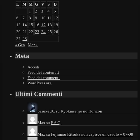
L
M
M
G
V
S
D
1
2
3
4
5
6
7
8
9
10
11
12
13
14
15
16
17
18
19
20
21
22
23
24
25
26
27
28
« Gen
Mar »
Meta
Accedi
Feed dei contenuti
Feed dei commenti
WordPress.org
Ultimi Commenti
SasukeUC
su
Kyokaisenjo no Horizon
Max
su
F.A.Q.
Max
su
Fujimaru Ritsuka non capisce un cavolo – 07-08