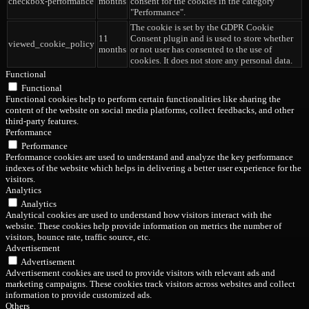
checkbox-performance
months
consent for the cookies in the category
"Performance".
The cookie is set by the GDPR Cookie
11
Consent plugin and is used to store whether
viewed_cookie_policy
months
or not user has consented to the use of
cookies. It does not store any personal data.
Functional
Functional
Functional cookies help to perform certain functionalities like sharing the
content of the website on social media platforms, collect feedbacks, and other
third-party features.
Performance
Performance
Performance cookies are used to understand and analyze the key performance
indexes of the website which helps in delivering a better user experience for the
visitors.
Analytics
Analytics
Analytical cookies are used to understand how visitors interact with the
website. These cookies help provide information on metrics the number of
visitors, bounce rate, traffic source, etc.
Advertisement
Advertisement
Advertisement cookies are used to provide visitors with relevant ads and
marketing campaigns. These cookies track visitors across websites and collect
information to provide customized ads.
Others