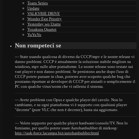
Toaru Series
Update
VALKYRIE DRIVE
Wonder Egg Priority
Yesterday wo Utatte
Yozakura Quartet
YuYuYu
Non rompeteci se
— State usando qualcosa di diverso da CCCP/mpv e le nostre release vi
danno problemi. CCCP è attualmente la soluzione stabile migliore su
windows, mpv sulle altre piattaforme. Le nostre release sono testate sui
vari player e non danno problemi. Se persistono anche dopo l'uso di
CCCP potete passare in chan, potreste aver scoperto qualche bug che
possiamo riportare ai developer di CCCP per aiutarli o semplicemente il
PC con qualche virus/worm che vi rallenta il sistema.
— Avete problemi con Opus e qualche player del cavolo. Non lo
cambiamo, e su ogni piattaforma vi è supporto con qualsiasi player
"decente" (pure VLC che non è decente), basta sia aggiornato.
— Volete supporto per qualche player hardware/console/TV. Non lo
forniamo, per quello potete usare Autohardsubber di mirkosp:
http://task-force.lacumpa.biz/autohardsubber.html