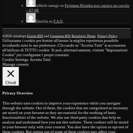
raffaele mango
su
Fujimaru Ritsuka non capisce un cavolo
– 07-08
Daniela
su
F.A.Q.
©2026 raindrops
Entries RSS
and
Comments RSS
Raindrops Theme
Privacy Policy
Utilizziamo i cookie per fornire all'utente la miglior esperienza possibile
ricordando tutte le sue preferenze. Cliccando su "Accetta Tutti" si acconsente
all'utilizzo di TUTTI i cookie. Si può, alternativamente, visitare "Impostazioni
Cookie" per configurare i propri consensi.
Cookie Settings
Accetta Tutti
Manage consent
Chiudi
Privacy Overview
This website uses cookies to improve your experience while you navigate
through the website. Out of these, the cookies that are categorized as necessary
are stored on your browser as they are essential for the working of basic
functionalities of the website. We also use third-party cookies that help us
analyze and understand how you use this website. These cookies will be stored
in your browser only with your consent. You also have the option to opt-out of
these cookies. But opting out of some of these cookies may affect your