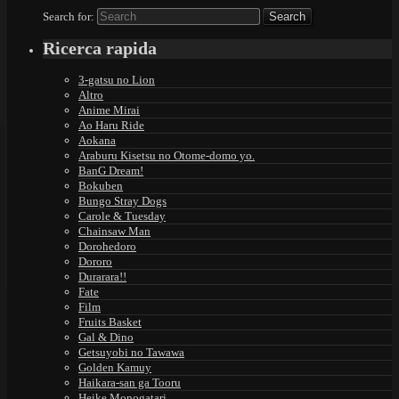
Search for:
Ricerca rapida
3-gatsu no Lion
Altro
Anime Mirai
Ao Haru Ride
Aokana
Araburu Kisetsu no Otome-domo yo.
BanG Dream!
Bokuben
Bungo Stray Dogs
Carole & Tuesday
Chainsaw Man
Dorohedoro
Dororo
Durarara!!
Fate
Film
Fruits Basket
Gal & Dino
Getsuyobi no Tawawa
Golden Kamuy
Haikara-san ga Tooru
Heike Monogatari