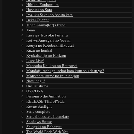
Hibike! Euphonium
Hoshiai no Sora
Irozuku Sekai no Ashita kara
Isekai Quartet
Japan Anima(tor)'s Expo
Joran
Kaze ga Tsuyoku Fuiteiru
Koi wa Ameagari no You ni
Kouya no Kotobuki Hikoutai
Kuzu no honkai
Kyokaisenjo no Horizon
Love Live!
Mahouka Koukou no Rettousei
Mondaiji-tachi ga isekai kara kuru sou desu yo?
Monster musume no iru nichijou
Natsunagu!
Ore Tsushima
OVA/ONA
Persona 5 the Animation
RELEASE THE SPYCE
Revue Starlight
Serie complete
Serie droppate e licenziate
Shadows House
Shingeki no Bahamut
The World Ends With You