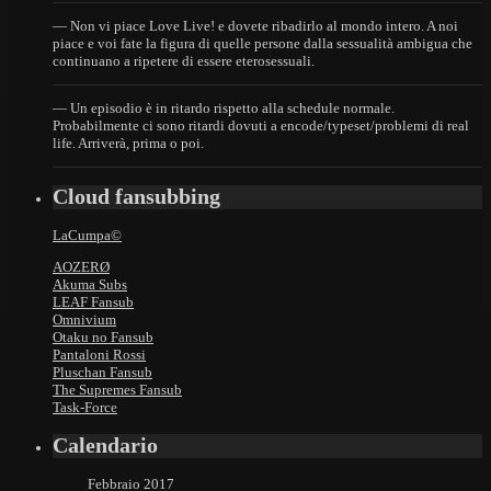
— Non vi piace Love Live! e dovete ribadirlo al mondo intero. A noi
piace e voi fate la figura di quelle persone dalla sessualità ambigua che
continuano a ripetere di essere eterosessuali.
— Un episodio è in ritardo rispetto alla schedule normale.
Probabilmente ci sono ritardi dovuti a encode/typeset/problemi di real
life. Arriverà, prima o poi.
Cloud fansubbing
LaCumpa©
AOZERØ
Akuma Subs
LEAF Fansub
Omnivium
Otaku no Fansub
Pantaloni Rossi
Pluschan Fansub
The Supremes Fansub
Task-Force
Calendario
Febbraio 2017