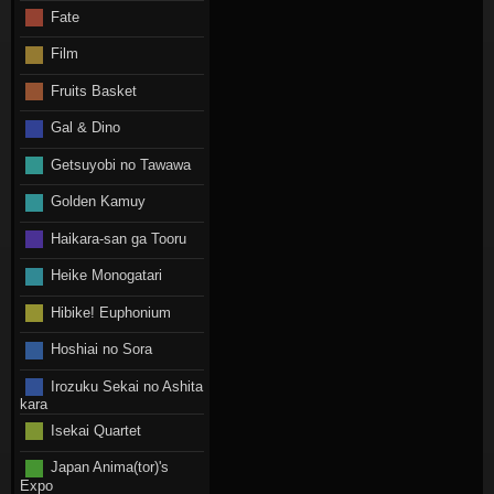
Fate
Film
Fruits Basket
Gal & Dino
Getsuyobi no Tawawa
Golden Kamuy
Haikara-san ga Tooru
Heike Monogatari
Hibike! Euphonium
Hoshiai no Sora
Irozuku Sekai no Ashita
kara
Isekai Quartet
Japan Anima(tor)'s
Expo