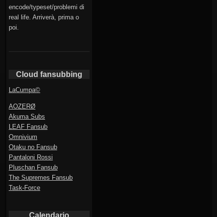
encode/typeset/problemi di
real life. Arriverà, prima o
poi.
Cloud fansubbing
LaCumpa©
AOZERØ
Akuma Subs
LEAF Fansub
Omnivium
Otaku no Fansub
Pantaloni Rossi
Pluschan Fansub
The Supremes Fansub
Task-Force
Calendario