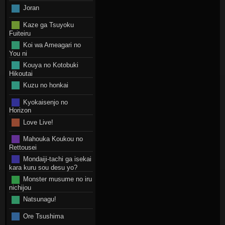
Joran
Kaze ga Tsuyoku
Fuiteiru
Koi wa Ameagari no
You ni
Kouya no Kotobuki
Hikoutai
Kuzu no honkai
Kyokaisenjo no
Horizon
Love Live!
Mahouka Koukou no
Rettousei
Mondaiji-tachi ga isekai
kara kuru sou desu yo?
Monster musume no iru
nichijou
Natsunagu!
Ore Tsushima