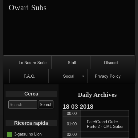
Skip
Skip
Skip
Skip
Skip
Skip
Skip
Skip
Owari Subs
to
to
to
to
to
to
to
to
content
SEARCH-
CATEGORIES-
TEXT-
TEXT-
CALENDAR-
META-
RECENT-
2
2
3
2
2
2
COMMENTS-
2
Primary
Le Nostre Serie
Staff
Discord
Navigation
F.A.Q.
Social
Privacy Policy
Facebook
Cerca
Daily Archives
Twitter
Search
18
03
2018
for:
00:00
Telegram
Fate/Grand Order
Ricerca rapida
01:00
Parte 2 - CM1 Saber
3-gatsu no Lion
02:00