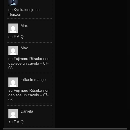
su
Kyokaisenjo no
Horizon
Max
su
F.A.Q.
Max
su
Fujimaru Ritsuka non
capisce un cavolo – 07-
08
raffaele mango
su
Fujimaru Ritsuka non
capisce un cavolo – 07-
08
Daniela
su
F.A.Q.