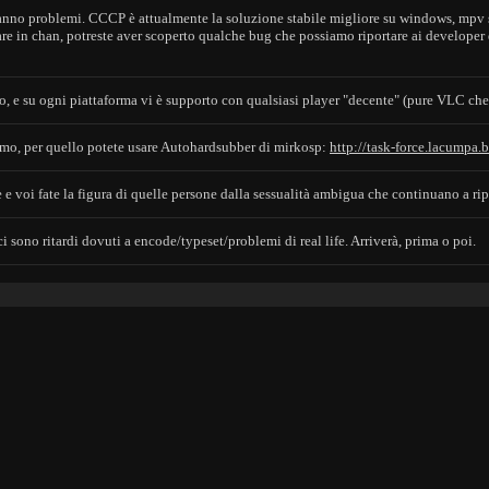
no problemi. CCCP è attualmente la soluzione stabile migliore su windows, mpv sulle
e in chan, potreste aver scoperto qualche bug che possiamo riportare ai develope
e su ogni piattaforma vi è supporto con qualsiasi player "decente" (pure VLC che 
mo, per quello potete usare Autohardsubber di mirkosp:
http://task-force.lacumpa.
 voi fate la figura di quelle persone dalla sessualità ambigua che continuano a ripe
 sono ritardi dovuti a encode/typeset/problemi di real life. Arriverà, prima o poi.