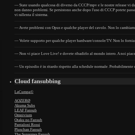
— State usando qualcosa di diverso da CCCP/mpv e le nostre release vi dan
non danno problemi. Se persistono anche dopo l'uso di CCCP potete passar
vi rallenta il sistema.
— Avete problemi con Opus e qualche player del cavolo. Non lo cambiamo, 
— Volete supporto per qualche player hardware/console/TV. Non lo fornia
— Non vi piace Love Live! e dovete ribadirlo al mondo intero. A noi piace e
— Un episodio è in ritardo rispetto alla schedule normale. Probabilmente ci
Cloud fansubbing
LaCumpa©
AOZERØ
Akuma Subs
LEAF Fansub
Omnivium
Otaku no Fansub
Pantaloni Rossi
Pluschan Fansub
The Supremes Fansub