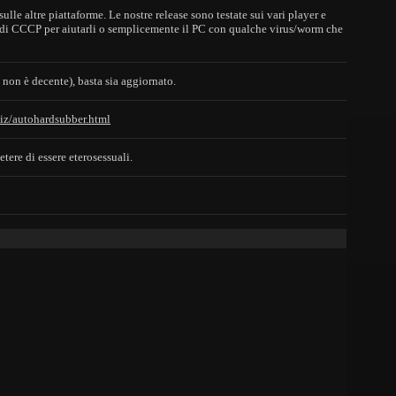
 altre piattaforme. Le nostre release sono testate sui vari player e
r di CCCP per aiutarli o semplicemente il PC con qualche virus/worm che
non è decente), basta sia aggiornato.
biz/autohardsubber.html
tere di essere eterosessuali.