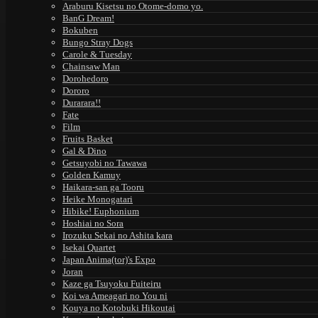
Araburu Kisetsu no Otome-domo yo.
BanG Dream!
Bokuben
Bungo Stray Dogs
Carole & Tuesday
Chainsaw Man
Dorohedoro
Dororo
Durarara!!
Fate
Film
Fruits Basket
Gal & Dino
Getsuyobi no Tawawa
Golden Kamuy
Haikara-san ga Tooru
Heike Monogatari
Hibike! Euphonium
Hoshiai no Sora
Irozuku Sekai no Ashita kara
Isekai Quartet
Japan Anima(tor)'s Expo
Joran
Kaze ga Tsuyoku Fuiteiru
Koi wa Ameagari no You ni
Kouya no Kotobuki Hikoutai