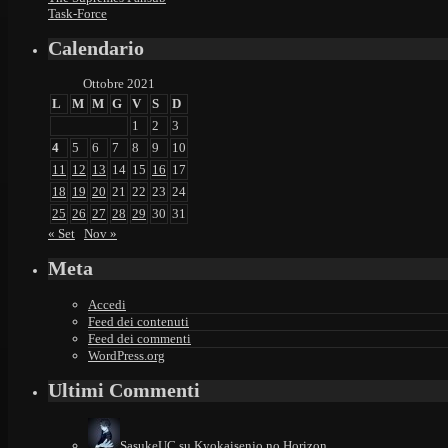
Task-Force
Calendario
Ottobre 2021
L
M
M
G
V
S
D
1
2
3
4
5
6
7
8
9
10
11
12
13
14
15
16
17
18
19
20
21
22
23
24
25
26
27
28
29
30
31
« Set
Nov »
Meta
Accedi
Feed dei contenuti
Feed dei commenti
WordPress.org
Ultimi Commenti
SasukeUC
su
Kyokaisenjo no Horizon