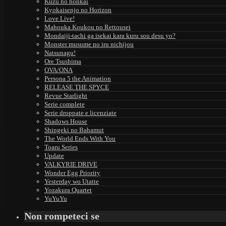
Kuzu no honkai
Kyokaisenjo no Horizon
Love Live!
Mahouka Koukou no Rettousei
Mondaiji-tachi ga isekai kara kuru sou desu yo?
Monster musume no iru nichijou
Natsunagu!
Ore Tsushima
OVA/ONA
Persona 5 the Animation
RELEASE THE SPYCE
Revue Starlight
Serie complete
Serie droppate e licenziate
Shadows House
Shingeki no Bahamut
The World Ends With You
Toaru Series
Update
VALKYRIE DRIVE
Wonder Egg Priority
Yesterday wo Utatte
Yozakura Quartet
YuYuYu
Non rompeteci se