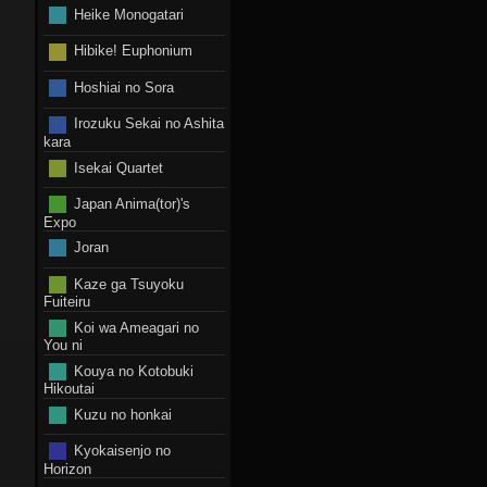
Heike Monogatari
Hibike! Euphonium
Hoshiai no Sora
Irozuku Sekai no Ashita
kara
Isekai Quartet
Japan Anima(tor)'s
Expo
Joran
Kaze ga Tsuyoku
Fuiteiru
Koi wa Ameagari no
You ni
Kouya no Kotobuki
Hikoutai
Kuzu no honkai
Kyokaisenjo no
Horizon