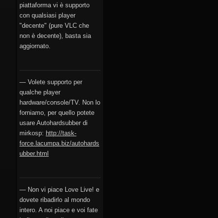
piattaforma vi è supporto
con qualsiasi player
"decente" (pure VLC che
non è decente), basta sia
aggiornato.
— Volete supporto per
qualche player
hardware/console/TV. Non lo
forniamo, per quello potete
usare Autohardsubber di
mirkosp:
http://task-
force.lacumpa.biz/autohards
ubber.html
— Non vi piace Love Live! e
dovete ribadirlo al mondo
intero. A noi piace e voi fate