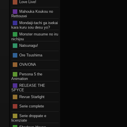
Love Live!
Mahouka Koukou no
Rettousei
Mondaiji-tachi ga isekai
kara kuru sou desu yo?
Monster musume no iru
nichijou
Natsunagu!
Ore Tsushima
OVA/ONA
Persona 5 the
Animation
RELEASE THE
SPYCE
Revue Starlight
Serie complete
Serie droppate e
licenziate
Shadows House