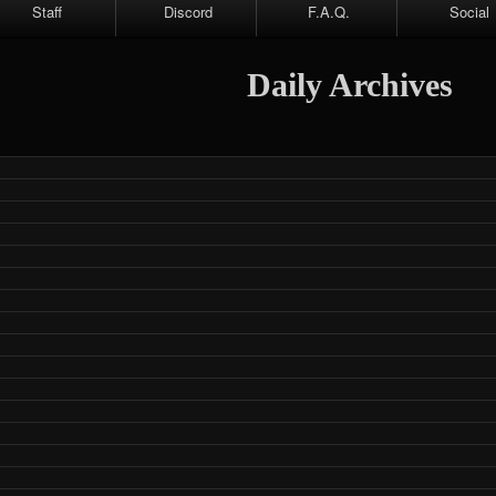
Staff
Discord
F.A.Q.
Social
Faceboo
Daily Archives
Twitter
Telegra