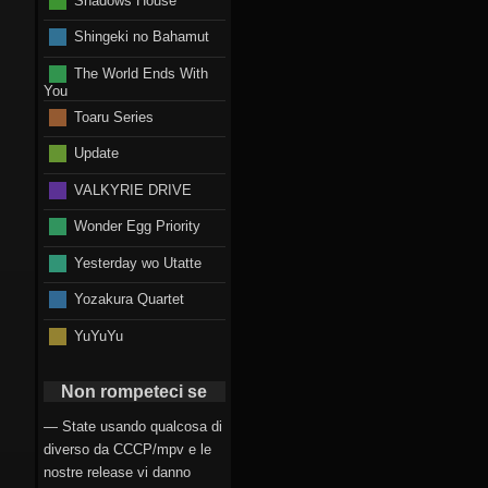
Shingeki no Bahamut
The World Ends With
You
Toaru Series
Update
VALKYRIE DRIVE
Wonder Egg Priority
Yesterday wo Utatte
Yozakura Quartet
YuYuYu
Non rompeteci se
— State usando qualcosa di
diverso da CCCP/mpv e le
nostre release vi danno