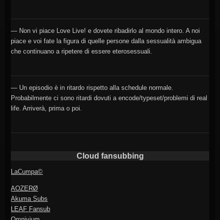
— Non vi piace Love Live! e dovete ribadirlo al mondo intero. A noi
piace e voi fate la figura di quelle persone dalla sessualità ambigua
che continuano a ripetere di essere eterosessuali.
— Un episodio è in ritardo rispetto alla schedule normale.
Probabilmente ci sono ritardi dovuti a encode/typeset/problemi di real
life. Arriverà, prima o poi.
Cloud fansubbing
LaCumpa©
AOZERØ
Akuma Subs
LEAF Fansub
Omnivium