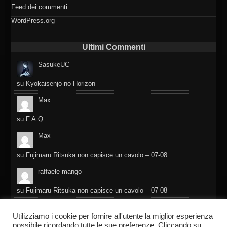
Feed dei commenti
WordPress.org
Ultimi Commenti
SasukeUC
su
Kyokaisenjo no Horizon
Max
su
F.A.Q.
Max
su
Fujimaru Ritsuka non capisce un cavolo – 07-08
raffaele mango
su
Fujimaru Ritsuka non capisce un cavolo – 07-08
Daniela
Utilizziamo i cookie per fornire all'utente la miglior esperienza
possibile ricordando tutte le sue preferenze. Cliccando su
su
F.A.Q.