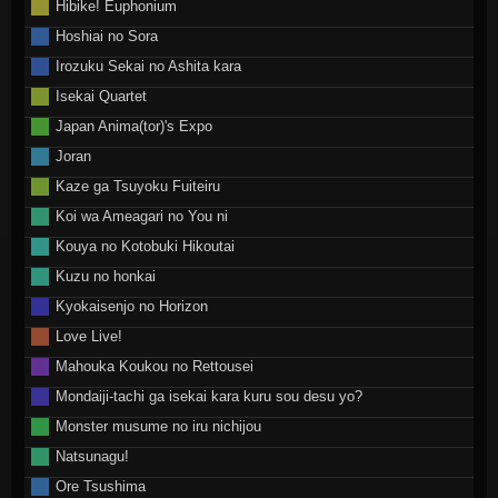
Hibike! Euphonium
Hoshiai no Sora
Irozuku Sekai no Ashita kara
Isekai Quartet
Japan Anima(tor)'s Expo
Joran
Kaze ga Tsuyoku Fuiteiru
Koi wa Ameagari no You ni
Kouya no Kotobuki Hikoutai
Kuzu no honkai
Kyokaisenjo no Horizon
Love Live!
Mahouka Koukou no Rettousei
Mondaiji-tachi ga isekai kara kuru sou desu yo?
Monster musume no iru nichijou
Natsunagu!
Ore Tsushima