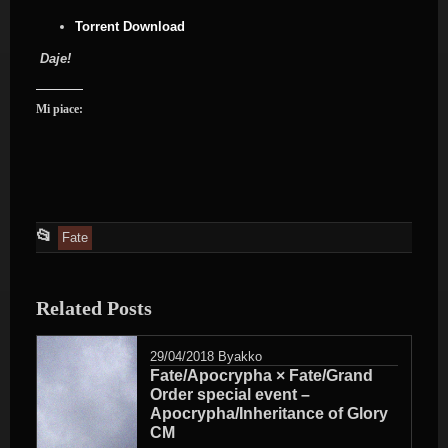
Torrent Download
Daje!
Mi piace:
This
📂
Fate
entry
was
Related Posts
posted
in
29/04/2018
Byakko
Fate/Apocrypha × Fate/Grand
Order special event –
Apocrypha/Inheritance of Glory
CM