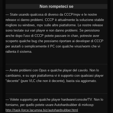
Non rompeteci se
— State usando qualcosa di diverso da CCCP/mpv e le nostre
release vi danno problemi. CCCP è attualmente la soluzione stabile
migliore su windows, mpv sulle altre piattaforme. Le nostre release
sono testate sui vari player e non danno problemi. Se persistono
anche dopo l'uso di CCCP potete passare in chan, potreste aver
scoperto qualche bug che possiamo riportare ai developer di CCCP
per aiutarli o semplicemente il PC con qualche virus/worm che vi
rallenta il sistema.
— Avete problemi con Opus e qualche player del cavolo. Non lo
cambiamo, e su ogni piattaforma vi è supporto con qualsiasi player
"decente" (pure VLC che non è decente), basta sia aggiornato.
— Volete supporto per qualche player hardware/console/TV. Non lo
forniamo, per quello potete usare Autohardsubber di mirkosp:
http://task-force.lacumpa.biz/autohardsubber.html