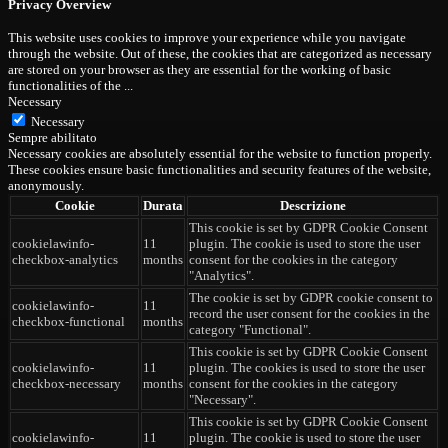
Privacy Overview
This website uses cookies to improve your experience while you navigate
through the website. Out of these, the cookies that are categorized as necessary
are stored on your browser as they are essential for the working of basic
functionalities of the
...
Necessary
Necessary
Sempre abilitato
Necessary cookies are absolutely essential for the website to function properly.
These cookies ensure basic functionalities and security features of the website,
anonymously.
Cookie
Durata
Descrizione
This cookie is set by GDPR Cookie Consent
cookielawinfo-
11
plugin. The cookie is used to store the user
checkbox-analytics
months
consent for the cookies in the category
"Analytics".
The cookie is set by GDPR cookie consent to
cookielawinfo-
11
record the user consent for the cookies in the
checkbox-functional
months
category "Functional".
This cookie is set by GDPR Cookie Consent
cookielawinfo-
11
plugin. The cookies is used to store the user
checkbox-necessary
months
consent for the cookies in the category
"Necessary".
This cookie is set by GDPR Cookie Consent
cookielawinfo-
11
plugin. The cookie is used to store the user