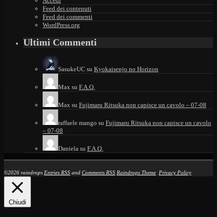
Accedi
Feed dei contenuti
Feed dei commenti
WordPress.org
Ultimi Commenti
SasukeUC
su
Kyokaisenjo no Horizon
Max
su
F.A.Q.
Max
su
Fujimaru Ritsuka non capisce un cavolo – 07-08
raffaele mango
su
Fujimaru Ritsuka non capisce un cavolo
– 07-08
Daniela
su
F.A.Q.
©2026 raindrops
Entries RSS
and
Comments RSS
Raindrops Theme
Privacy Policy
Chiudi