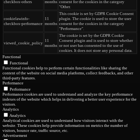
checkbox-others
months
consent for the cookies in the category
"Other.
This cookie is set by GDPR Cookie Consent
cookielawinfo-
11
plugin. The cookie is used to store the user
checkbox-performance
months
consent for the cookies in the category
"Performance".
The cookie is set by the GDPR Cookie
11
Consent plugin and is used to store whether
viewed_cookie_policy
months
or not user has consented to the use of
cookies. It does not store any personal data.
Functional
Functional
Functional cookies help to perform certain functionalities like sharing the
content of the website on social media platforms, collect feedbacks, and other
third-party features.
Performance
Performance
Performance cookies are used to understand and analyze the key performance
indexes of the website which helps in delivering a better user experience for the
visitors.
Analytics
Analytics
Analytical cookies are used to understand how visitors interact with the
website. These cookies help provide information on metrics the number of
visitors, bounce rate, traffic source, etc.
Advertisement