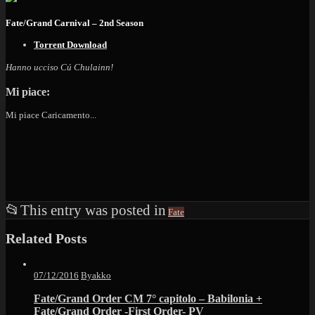
Fate/Grand Carnival – 2nd Season
Torrent Download
Hanno ucciso Cú Chulainn!
Mi piace:
Mi piace
Caricamento...
📂
This entry was posted in
Fate
Related Posts
07/12/2016
Byakko
Fate/Grand Order CM 7° capitolo – Babilonia +
Fate/Grand Order -First Order- PV