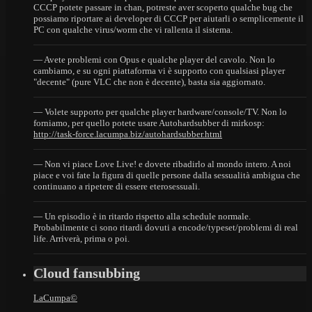
CCCP potete passare in chan, potreste aver scoperto qualche bug che
possiamo riportare ai developer di CCCP per aiutarli o semplicemente il
PC con qualche virus/worm che vi rallenta il sistema.
— Avete problemi con Opus e qualche player del cavolo. Non lo
cambiamo, e su ogni piattaforma vi è supporto con qualsiasi player
"decente" (pure VLC che non è decente), basta sia aggiornato.
— Volete supporto per qualche player hardware/console/TV. Non lo
forniamo, per quello potete usare Autohardsubber di mirkosp:
http://task-force.lacumpa.biz/autohardsubber.html
— Non vi piace Love Live! e dovete ribadirlo al mondo intero. A noi
piace e voi fate la figura di quelle persone dalla sessualità ambigua che
continuano a ripetere di essere eterosessuali.
— Un episodio è in ritardo rispetto alla schedule normale.
Probabilmente ci sono ritardi dovuti a encode/typeset/problemi di real
life. Arriverà, prima o poi.
Cloud fansubbing
LaCumpa©