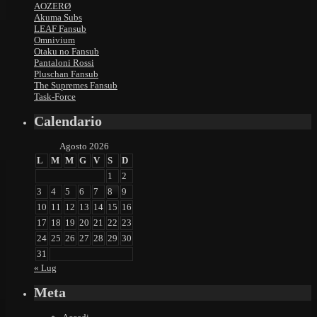
AOZERØ
Akuma Subs
LEAF Fansub
Omnivium
Otaku no Fansub
Pantaloni Rossi
Pluschan Fansub
The Supremes Fansub
Task-Force
Calendario
Agosto 2026
L
M
M
G
V
S
D
1
2
3
4
5
6
7
8
9
10
11
12
13
14
15
16
17
18
19
20
21
22
23
24
25
26
27
28
29
30
31
« Lug
Meta