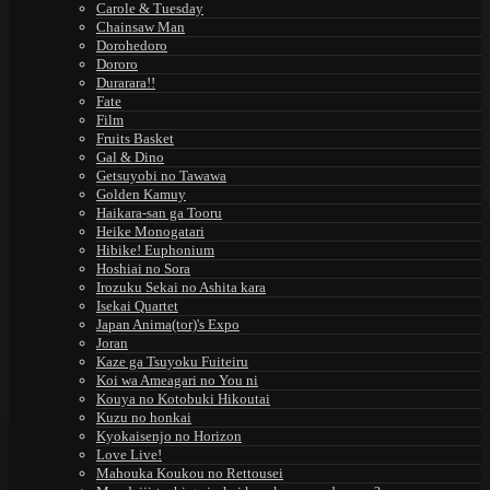
Carole & Tuesday
Chainsaw Man
Dorohedoro
Dororo
Durarara!!
Fate
Film
Fruits Basket
Gal & Dino
Getsuyobi no Tawawa
Golden Kamuy
Haikara-san ga Tooru
Heike Monogatari
Hibike! Euphonium
Hoshiai no Sora
Irozuku Sekai no Ashita kara
Isekai Quartet
Japan Anima(tor)'s Expo
Joran
Kaze ga Tsuyoku Fuiteiru
Koi wa Ameagari no You ni
Kouya no Kotobuki Hikoutai
Kuzu no honkai
Kyokaisenjo no Horizon
Love Live!
Mahouka Koukou no Rettousei