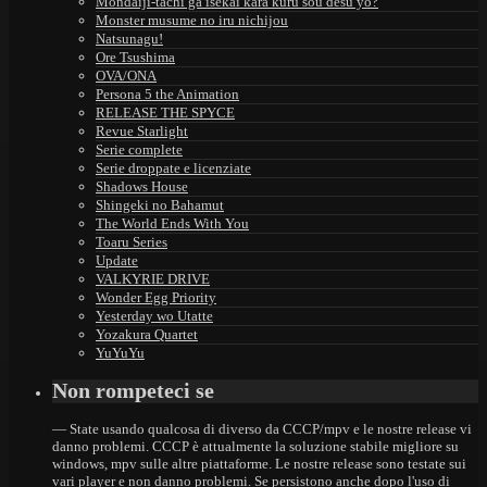
Mondaiji-tachi ga isekai kara kuru sou desu yo?
Monster musume no iru nichijou
Natsunagu!
Ore Tsushima
OVA/ONA
Persona 5 the Animation
RELEASE THE SPYCE
Revue Starlight
Serie complete
Serie droppate e licenziate
Shadows House
Shingeki no Bahamut
The World Ends With You
Toaru Series
Update
VALKYRIE DRIVE
Wonder Egg Priority
Yesterday wo Utatte
Yozakura Quartet
YuYuYu
Non rompeteci se
— State usando qualcosa di diverso da CCCP/mpv e le nostre release vi
danno problemi. CCCP è attualmente la soluzione stabile migliore su
windows, mpv sulle altre piattaforme. Le nostre release sono testate sui
vari player e non danno problemi. Se persistono anche dopo l'uso di