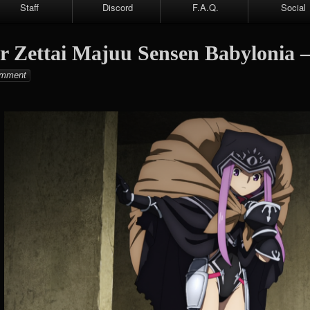
Staff
Discord
F.A.Q.
Social
Faceboo
 Zettai Majuu Sensen Babylonia –
Twitter
y
mment
Telegra