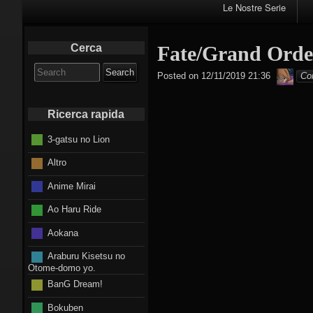
Primary
Le Nostre Serie
Navigation
Cerca
Fate/Grand Order
Search
Cus
Posted on
12/11/2019 21:36
Co
for:
Ricerca rapida
3-gatsu no Lion
Altro
Anime Mirai
Ao Haru Ride
Aokana
Araburu Kisetsu no
Otome-domo yo.
BanG Dream!
Bokuben