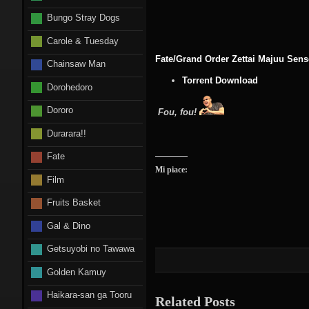
Bungo Stray Dogs
Carole & Tuesday
Fate/Grand Order Zettai Majuu Sense
Chainsaw Man
Torrent Download
Dorohedoro
Dororo
Fou, fou!
Durarara!!
Fate
Mi piace:
Film
Fruits Basket
Gal & Dino
Getsuyobi no Tawawa
Golden Kamuy
Haikara-san ga Tooru
Related Posts