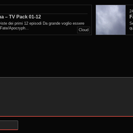
posted
2
a – TV Pack 01-12
in
F
viste dei primi 12 episodi Da grande voglio essere
Se
 Fate/Apocryph...
qu
Cloud