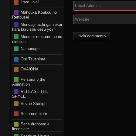
Love Live!
Mahouka Koukou no
Rettousei
Mondaiji-tachi ga isekai
kara kuru sou desu yo?
Monster musume no iru
nichijou
Natsunagu!
Ore Tsushima
OVA/ONA
Persona 5 the
Animation
RELEASE THE
SPYCE
Revue Starlight
Serie complete
Serie droppate e
licenziate
Shadows House