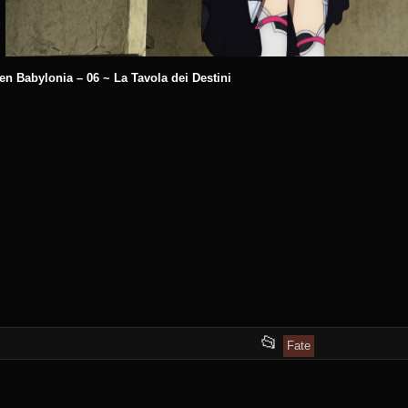
n Babylonia – 06 ~ La Tavola dei Destini
This
📂
Fate
entry
was