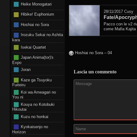
Heike Monogatari
28/11/2017
Cusy
Hibike! Euphonium
Fate/Apocryph
Pacco con le v2 ri
Hoshiai no Sora
come Mafia Kajita
Irozuku Sekai no Ashita
kara
Isekai Quartet
Hoshiai no Sora – 04
Japan Anima(tor)'s
Expo
Joran
Lascia un commento
Kaze ga Tsuyoku
Fuiteiru
Koi wa Ameagari no
You ni
Kouya no Kotobuki
Hikoutai
Kuzu no honkai
Kyokaisenjo no
Horizon