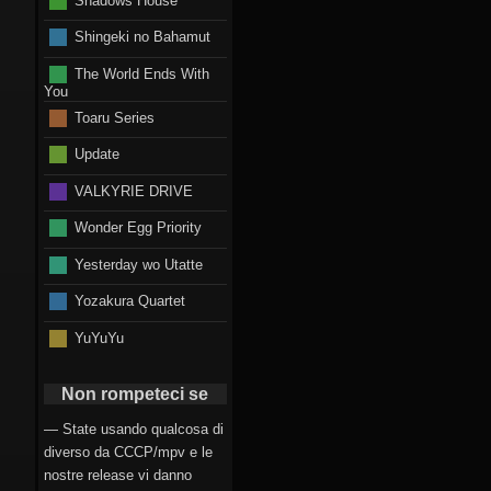
Shingeki no Bahamut
The World Ends With
You
Toaru Series
Update
VALKYRIE DRIVE
Wonder Egg Priority
Yesterday wo Utatte
Yozakura Quartet
YuYuYu
Non rompeteci se
— State usando qualcosa di
diverso da CCCP/mpv e le
nostre release vi danno