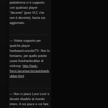
piattaforma vi è supporto
con qualsiasi player
"decente" (pure VLC che
non è decente), basta sia
aggiornato.
— Volete supporto per
qualche player
hardware/console/TV. Non lo
forniamo, per quello potete
usare Autohardsubber di
mirkosp:
http://task-
force.lacumpa.biz/autohards
ubber.html
— Non vi piace Love Live! e
dovete ribadirlo al mondo
intero. A noi piace e voi fate