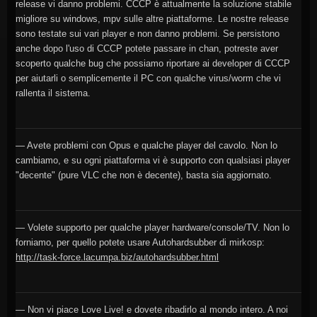
release vi danno problemi. CCCP è attualmente la soluzione stabile
migliore su windows, mpv sulle altre piattaforme. Le nostre release
sono testate sui vari player e non danno problemi. Se persistono
anche dopo l'uso di CCCP potete passare in chan, potreste aver
scoperto qualche bug che possiamo riportare ai developer di CCCP
per aiutarli o semplicemente il PC con qualche virus/worm che vi
rallenta il sistema.
— Avete problemi con Opus e qualche player del cavolo. Non lo
cambiamo, e su ogni piattaforma vi è supporto con qualsiasi player
"decente" (pure VLC che non è decente), basta sia aggiornato.
— Volete supporto per qualche player hardware/console/TV. Non lo
forniamo, per quello potete usare Autohardsubber di mirkosp:
http://task-force.lacumpa.biz/autohardsubber.html
— Non vi piace Love Live! e dovete ribadirlo al mondo intero. A noi