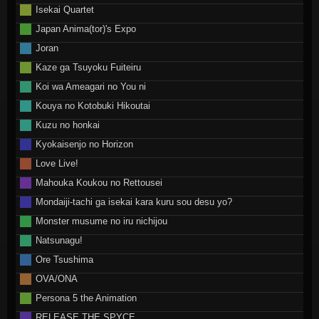
Isekai Quartet
Japan Anima(tor)'s Expo
Joran
Kaze ga Tsuyoku Fuiteiru
Koi wa Ameagari no You ni
Kouya no Kotobuki Hikoutai
Kuzu no honkai
Kyokaisenjo no Horizon
Love Live!
Mahouka Koukou no Rettousei
Mondaiji-tachi ga isekai kara kuru sou desu yo?
Monster musume no iru nichijou
Natsunagu!
Ore Tsushima
OVA/ONA
Persona 5 the Animation
RELEASE THE SPYCE