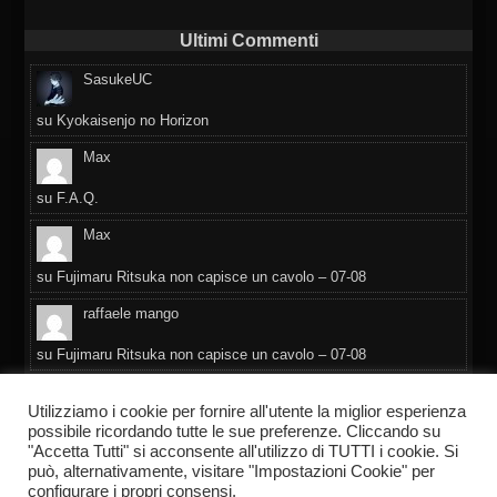
Ultimi Commenti
SasukeUC
su
Kyokaisenjo no Horizon
Max
su
F.A.Q.
Max
su
Fujimaru Ritsuka non capisce un cavolo – 07-08
raffaele mango
su
Fujimaru Ritsuka non capisce un cavolo – 07-08
Daniela
Utilizziamo i cookie per fornire all'utente la miglior esperienza
possibile ricordando tutte le sue preferenze. Cliccando su
su
F.A.Q.
"Accetta Tutti" si acconsente all'utilizzo di TUTTI i cookie. Si
può, alternativamente, visitare "Impostazioni Cookie" per
configurare i propri consensi.