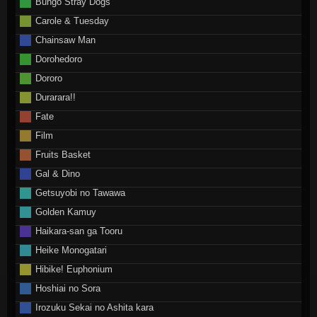
Bungo Stray Dogs
Carole & Tuesday
Chainsaw Man
Dorohedoro
Dororo
Durarara!!
Fate
Film
Fruits Basket
Gal & Dino
Getsuyobi no Tawawa
Golden Kamuy
Haikara-san ga Tooru
Heike Monogatari
Hibike! Euphonium
Hoshiai no Sora
Irozuku Sekai no Ashita kara