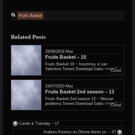
This
📂
Fruits Basket
entry
was
Related Posts
posted
in
29/06/2019
Max
Fruits Basket – 10
Fruits Basket 10 ~ Insomma, è san
Valentino Torrent Download Gatto >>>> *
Cloud
24/07/2020
Max
Fruits Basket 2nd season – 13
Fruits Basket 2nd season 13 ~ Nessun
problema Torrent Download Gatto >>>> *
Cloud
Carole & Tuesday – 17
Araburu Kisetsu no Otome-domo yo. – 07