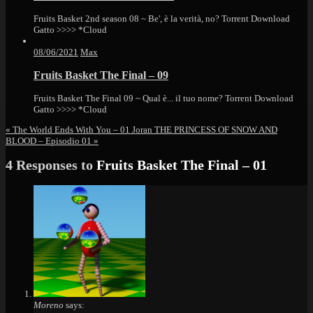
Fruits Basket 2nd season 08 ~ Be', è la verità, no? Torrent Download
Gatto >>>> *
Cloud
08/06/2021
Max
Fruits Basket The Final – 09
Fruits Basket The Final 09 ~ Qual è... il tuo nome? Torrent Download
Gatto >>>> *
Cloud
«
The World Ends With You – 01
Joran THE PRINCESS OF SNOW AND
BLOOD – Episodio 01
»
4 Responses to
Fruits Basket The Final – 01
Moreno
says: