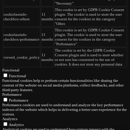
"Necessary".
This cookie is set by GDPR Cookie Consent
cookielawinfo-
11
plugin. The cookie is used to store the user
checkbox-others
months
consent for the cookies in the category
"Other.
This cookie is set by GDPR Cookie Consent
cookielawinfo-
11
plugin. The cookie is used to store the user
checkbox-performance
months
consent for the cookies in the category
"Performance".
The cookie is set by the GDPR Cookie
11
Consent plugin and is used to store whether
viewed_cookie_policy
months
or not user has consented to the use of
cookies. It does not store any personal data.
Functional
Functional
Functional cookies help to perform certain functionalities like sharing the
content of the website on social media platforms, collect feedbacks, and other
third-party features.
Performance
Performance
Performance cookies are used to understand and analyze the key performance
indexes of the website which helps in delivering a better user experience for the
visitors.
Analytics
Analytics
Analytical cookies are used to understand how visitors interact with the