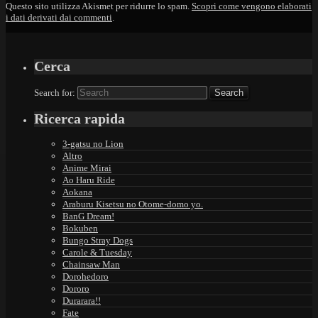
Questo sito utilizza Akismet per ridurre lo spam.
Scopri come vengono elaborati
i dati derivati dai commenti
.
Cerca
Search for:
Ricerca rapida
3-gatsu no Lion
Altro
Anime Mirai
Ao Haru Ride
Aokana
Araburu Kisetsu no Otome-domo yo.
BanG Dream!
Bokuben
Bungo Stray Dogs
Carole & Tuesday
Chainsaw Man
Dorohedoro
Dororo
Durarara!!
Fate