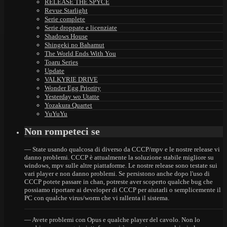
RELEASE THE SPYCE
Revue Starlight
Serie complete
Serie droppate e licenziate
Shadows House
Shingeki no Bahamut
The World Ends With You
Toaru Series
Update
VALKYRIE DRIVE
Wonder Egg Priority
Yesterday wo Utatte
Yozakura Quartet
YuYuYu
Non rompeteci se
— State usando qualcosa di diverso da CCCP/mpv e le nostre release vi
danno problemi. CCCP è attualmente la soluzione stabile migliore su
windows, mpv sulle altre piattaforme. Le nostre release sono testate sui
vari player e non danno problemi. Se persistono anche dopo l'uso di
CCCP potete passare in chan, potreste aver scoperto qualche bug che
possiamo riportare ai developer di CCCP per aiutarli o semplicemente il
PC con qualche virus/worm che vi rallenta il sistema.
— Avete problemi con Opus e qualche player del cavolo. Non lo