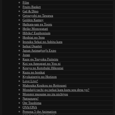
Film
Fruits Basket
Gal & Dino
Getsuyobi no Tawawa
Golden Kamuy
Haikara-san ga Tooru
Heike Monogatari
Hibike! Euphonium
Hoshiai no Sora
Irozuku Sekai no Ashita kara
Isekai Quartet
Japan Anima(tor)'s Expo
Joran
Kaze ga Tsuyoku Fuiteiru
Koi wa Ameagari no You ni
Kouya no Kotobuki Hikoutai
Kuzu no honkai
Kyokaisenjo no Horizon
Love Live!
Mahouka Koukou no Rettousei
Mondaiji-tachi ga isekai kara kuru sou desu yo?
Monster musume no iru nichijou
Natsunagu!
Ore Tsushima
OVA/ONA
Persona 5 the Animation