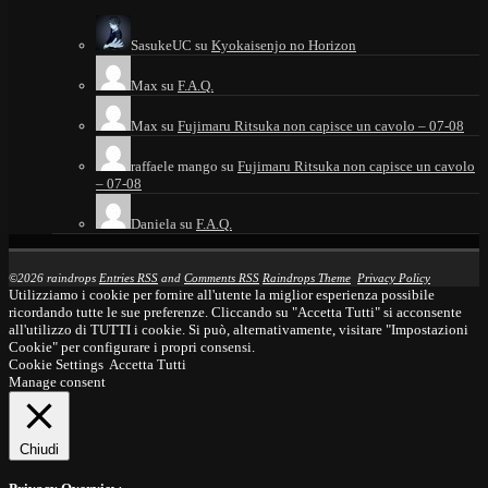
SasukeUC
su
Kyokaisenjo no Horizon
Max
su
F.A.Q.
Max
su
Fujimaru Ritsuka non capisce un cavolo – 07-08
raffaele mango
su
Fujimaru Ritsuka non capisce un cavolo
– 07-08
Daniela
su
F.A.Q.
©2026 raindrops
Entries RSS
and
Comments RSS
Raindrops Theme
Privacy Policy
Utilizziamo i cookie per fornire all'utente la miglior esperienza possibile
ricordando tutte le sue preferenze. Cliccando su "Accetta Tutti" si acconsente
all'utilizzo di TUTTI i cookie. Si può, alternativamente, visitare "Impostazioni
Cookie" per configurare i propri consensi.
Cookie Settings
Accetta Tutti
Manage consent
Chiudi