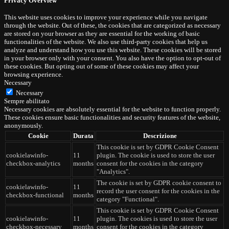
Privacy Overview
This website uses cookies to improve your experience while you navigate
through the website. Out of these, the cookies that are categorized as necessary
are stored on your browser as they are essential for the working of basic
functionalities of the website. We also use third-party cookies that help us
analyze and understand how you use this website. These cookies will be stored
in your browser only with your consent. You also have the option to opt-out of
these cookies. But opting out of some of these cookies may affect your
browsing experience.
Necessary
Necessary
Sempre abilitato
Necessary cookies are absolutely essential for the website to function properly.
These cookies ensure basic functionalities and security features of the website,
anonymously.
Cookie
Durata
Descrizione
This cookie is set by GDPR Cookie Consent
cookielawinfo-
11
plugin. The cookie is used to store the user
checkbox-analytics
months
consent for the cookies in the category
"Analytics".
The cookie is set by GDPR cookie consent to
cookielawinfo-
11
record the user consent for the cookies in the
checkbox-functional
months
category "Functional".
This cookie is set by GDPR Cookie Consent
cookielawinfo-
11
plugin. The cookies is used to store the user
checkbox-necessary
months
consent for the cookies in the category