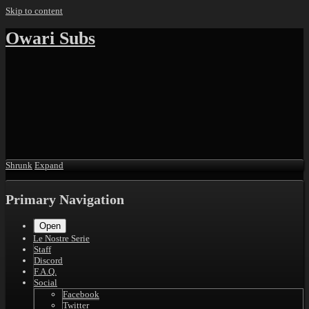
Skip to content
Owari Subs
Shrunk
Expand
Primary Navigation
Open
Le Nostre Serie
Staff
Discord
F.A.Q.
Social
Facebook
Twitter