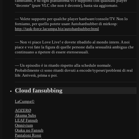
cambiamo, e su ogni piattaforma vi è supporto con qualsiasi player
"decente" (pure VLC che non è decente), basta sia aggiornato.
— Volete supporto per qualche player hardware/console/TV. Non lo
forniamo, per quello potete usare Autohardsubber di mirkosp:
http://task-force.lacumpa.biz/autohardsubber.html
— Non vi piace Love Live! e dovete ribadirlo al mondo intero. A noi
piace e voi fate la figura di quelle persone dalla sessualità ambigua che
continuano a ripetere di essere eterosessuali.
— Un episodio è in ritardo rispetto alla schedule normale.
Probabilmente ci sono ritardi dovuti a encode/typeset/problemi di real
life. Arriverà, prima o poi.
Cloud fansubbing
LaCumpa©
AOZERØ
Akuma Subs
LEAF Fansub
Omnivium
Otaku no Fansub
Pantaloni Rossi