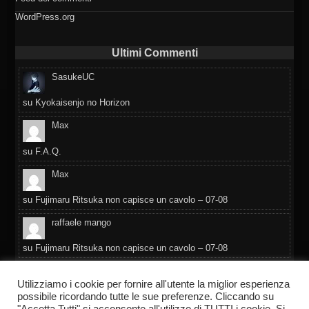
WordPress.org
Ultimi Commenti
SasukeUC
su
Kyokaisenjo no Horizon
Max
su
F.A.Q.
Max
su
Fujimaru Ritsuka non capisce un cavolo – 07-08
raffaele mango
su
Fujimaru Ritsuka non capisce un cavolo – 07-08
Daniela
Utilizziamo i cookie per fornire all'utente la miglior esperienza
possibile ricordando tutte le sue preferenze. Cliccando su
su
F.A.Q.