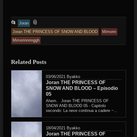
This
and
📎
📂
Joran
entry
tagged
Joran THE PRINCESS OF SNOW AND BLOOD
Mimorin
was
Mimorinnnnggh
posted
in
Related Posts
03/06/2021
Byakko
Joran THE PRINCESS OF
SNOW AND BLOOD – Episodio
05
Ahem. Joran THE PRINCESS OF
SNOW AND BLOOD 05 - Capitolo
secondo: La neve continua a cadere ~...
18/04/2021
Byakko
Joran THE PRINCESS OF