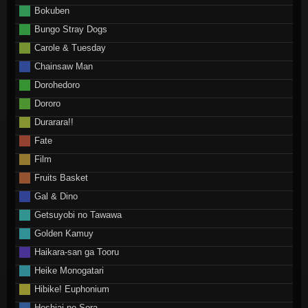
Bokuben
Bungo Stray Dogs
Carole & Tuesday
Chainsaw Man
Dorohedoro
Dororo
Durarara!!
Fate
Film
Fruits Basket
Gal & Dino
Getsuyobi no Tawawa
Golden Kamuy
Haikara-san ga Tooru
Heike Monogatari
Hibike! Euphonium
Hoshiai no Sora