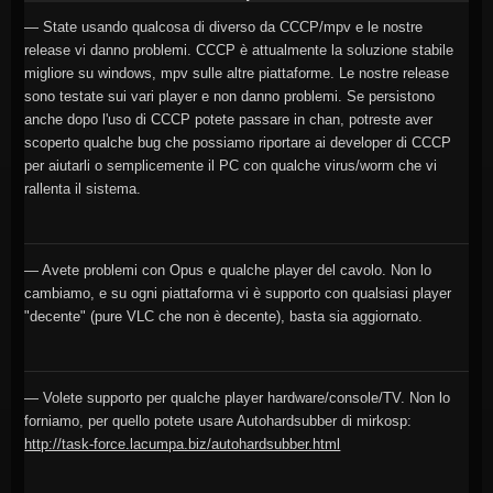
— State usando qualcosa di diverso da CCCP/mpv e le nostre
release vi danno problemi. CCCP è attualmente la soluzione stabile
migliore su windows, mpv sulle altre piattaforme. Le nostre release
sono testate sui vari player e non danno problemi. Se persistono
anche dopo l'uso di CCCP potete passare in chan, potreste aver
scoperto qualche bug che possiamo riportare ai developer di CCCP
per aiutarli o semplicemente il PC con qualche virus/worm che vi
rallenta il sistema.
— Avete problemi con Opus e qualche player del cavolo. Non lo
cambiamo, e su ogni piattaforma vi è supporto con qualsiasi player
"decente" (pure VLC che non è decente), basta sia aggiornato.
— Volete supporto per qualche player hardware/console/TV. Non lo
forniamo, per quello potete usare Autohardsubber di mirkosp:
http://task-force.lacumpa.biz/autohardsubber.html