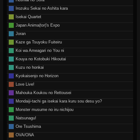
Irozuku Sekai no Ashita kara
Isekai Quartet
Japan Anima(tor)'s Expo
Joran
Kaze ga Tsuyoku Fuiteiru
Koi wa Ameagari no You ni
Kouya no Kotobuki Hikoutai
Kuzu no honkai
Kyokaisenjo no Horizon
Love Live!
Mahouka Koukou no Rettousei
Mondaiji-tachi ga isekai kara kuru sou desu yo?
Monster musume no iru nichijou
Natsunagu!
Ore Tsushima
OVA/ONA