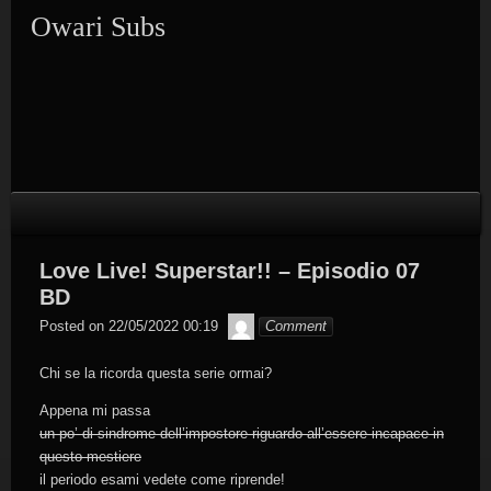
Skip
Owari Subs
to
content
Love Live! Superstar!! – Episodio 07
BD
Byakko
Posted on
22/05/2022 00:19
Comment
Chi se la ricorda questa serie ormai?
Appena mi passa
un po’ di sindrome dell’impostore riguardo all’essere incapace in
questo mestiere
il periodo esami vedete come riprende!