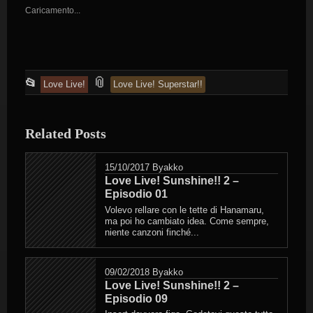
Caricamento...
This
and
📎
📂
Love Live!
Love Live! Superstar!!
entry
tagged
was
Related Posts
posted
in
15/10/2017
Byakko
Love Live! Sunshine!! 2 –
Episodio 01
Volevo rellare con le tette di Hanamaru,
ma poi ho cambiato idea. Come sempre,
niente canzoni finché...
09/02/2018
Byakko
Love Live! Sunshine!! 2 –
Episodio 09