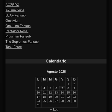
AOZERØ
Akuma Subs
LEAF Fansub
Omnivium
Otaku no Fansub
Pantaloni Rossi
Pluschan Fansub
The Supremes Fansub
Task-Force
Calendario
Agosto 2026
L
M
M
G
V
S
D
1
2
3
4
5
6
7
8
9
10
11
12
13
14
15
16
17
18
19
20
21
22
23
24
25
26
27
28
29
30
31
« Lug