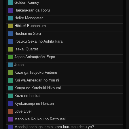
Golden Kamuy
Haikara-san ga Tooru
Heike Monogatari
Hibike! Euphonium
Hoshiai no Sora
Irozuku Sekai no Ashita kara
Isekai Quartet
Japan Anima(tor)'s Expo
Joran
Kaze ga Tsuyoku Fuiteiru
Koi wa Ameagari no You ni
Kouya no Kotobuki Hikoutai
Kuzu no honkai
Kyokaisenjo no Horizon
Love Live!
Mahouka Koukou no Rettousei
Mondaiji-tachi ga isekai kara kuru sou desu yo?