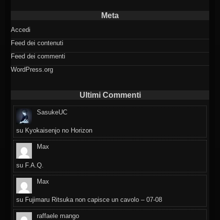
Meta
Accedi
Feed dei contenuti
Feed dei commenti
WordPress.org
Ultimi Commenti
SasukeUC
su
Kyokaisenjo no Horizon
Max
su
F.A.Q.
Max
su
Fujimaru Ritsuka non capisce un cavolo – 07-08
raffaele mango