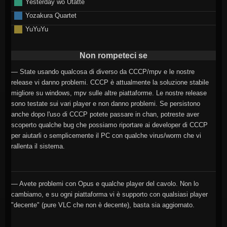
Yesterday wo Utatte
Yozakura Quartet
YuYuYu
Non rompeteci se
— State usando qualcosa di diverso da CCCP/mpv e le nostre
release vi danno problemi. CCCP è attualmente la soluzione stabile
migliore su windows, mpv sulle altre piattaforme. Le nostre release
sono testate sui vari player e non danno problemi. Se persistono
anche dopo l'uso di CCCP potete passare in chan, potreste aver
scoperto qualche bug che possiamo riportare ai developer di CCCP
per aiutarli o semplicemente il PC con qualche virus/worm che vi
rallenta il sistema.
— Avete problemi con Opus e qualche player del cavolo. Non lo
cambiamo, e su ogni piattaforma vi è supporto con qualsiasi player
"decente" (pure VLC che non è decente), basta sia aggiornato.