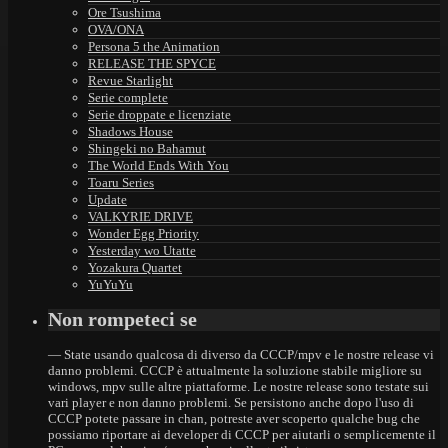
Ore Tsushima
OVA/ONA
Persona 5 the Animation
RELEASE THE SPYCE
Revue Starlight
Serie complete
Serie droppate e licenziate
Shadows House
Shingeki no Bahamut
The World Ends With You
Toaru Series
Update
VALKYRIE DRIVE
Wonder Egg Priority
Yesterday wo Utatte
Yozakura Quartet
YuYuYu
Non rompeteci se
— State usando qualcosa di diverso da CCCP/mpv e le nostre release vi
danno problemi. CCCP è attualmente la soluzione stabile migliore su
windows, mpv sulle altre piattaforme. Le nostre release sono testate sui
vari player e non danno problemi. Se persistono anche dopo l'uso di
CCCP potete passare in chan, potreste aver scoperto qualche bug che
possiamo riportare ai developer di CCCP per aiutarli o semplicemente il