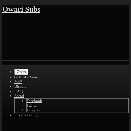
Skip
Owari Subs
to
content
Shrunk
Expand
Primary
Open
Navigation
Le Nostre Serie
Staff
Discord
F.A.Q.
Social
Facebook
Twitter
Telegram
Privacy Policy