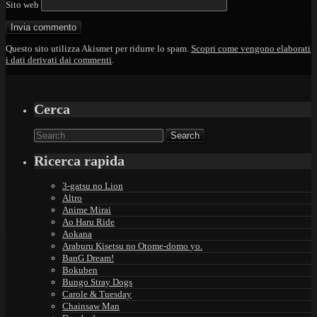
Sito web
Questo sito utilizza Akismet per ridurre lo spam.
Scopri come vengono elaborati
i dati derivati dai commenti
.
Cerca
Search
for:
Ricerca rapida
3-gatsu no Lion
Altro
Anime Mirai
Ao Haru Ride
Aokana
Araburu Kisetsu no Otome-domo yo.
BanG Dream!
Bokuben
Bungo Stray Dogs
Carole & Tuesday
Chainsaw Man