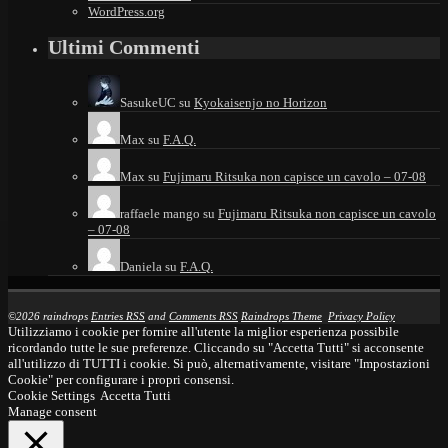
WordPress.org
Ultimi Commenti
SasukeUC
su
Kyokaisenjo no Horizon
Max
su
F.A.Q.
Max
su
Fujimaru Ritsuka non capisce un cavolo – 07-08
raffaele mango
su
Fujimaru Ritsuka non capisce un cavolo
– 07-08
Daniela
su
F.A.Q.
©2026 raindrops
Entries RSS
and
Comments RSS
Raindrops Theme
Privacy Policy
Utilizziamo i cookie per fornire all'utente la miglior esperienza possibile
ricordando tutte le sue preferenze. Cliccando su "Accetta Tutti" si acconsente
all'utilizzo di TUTTI i cookie. Si può, alternativamente, visitare "Impostazioni
Cookie" per configurare i propri consensi.
Cookie Settings
Accetta Tutti
Manage consent