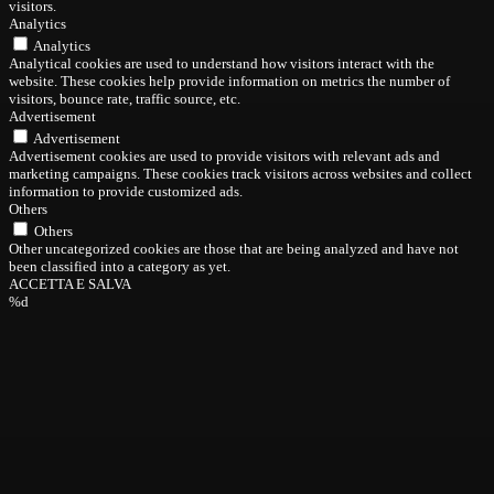
visitors.
Analytics
Analytics
Analytical cookies are used to understand how visitors interact with the
website. These cookies help provide information on metrics the number of
visitors, bounce rate, traffic source, etc.
Advertisement
Advertisement
Advertisement cookies are used to provide visitors with relevant ads and
marketing campaigns. These cookies track visitors across websites and collect
information to provide customized ads.
Others
Others
Other uncategorized cookies are those that are being analyzed and have not
been classified into a category as yet.
ACCETTA E SALVA
%d