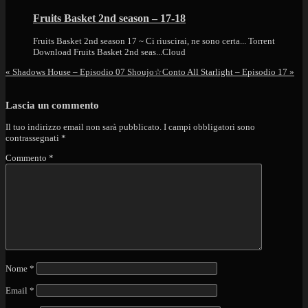
Fruits Basket 2nd season – 17-18
Fruits Basket 2nd season 17 ~ Ci riuscirai, ne sono certa... Torrent
Download Fruits Basket 2nd seas...
Cloud
«
Shadows House – Episodio 07
Shoujo☆Conto All Starlight – Episodio 17
»
Lascia un commento
Il tuo indirizzo email non sarà pubblicato.
I campi obbligatori sono
contrassegnati
*
Commento
*
Nome
*
Email
*