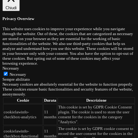
Chiudi
Privacy Overview
This website uses cookies to improve your experience while you navigate
through the website. Out of these, the cookies that are categorized as necessary
are stored on your browser as they are essential for the working of basic
functionalities of the website. We also use third-party cookies that help us
analyze and understand how you use this website. These cookies will be stored
in your browser only with your consent. You also have the option to opt-out of
these cookies. But opting out of some of these cookies may affect your
browsing experience.
Necessary
Necessary
Sempre abilitato
Necessary cookies are absolutely essential for the website to function properly.
These cookies ensure basic functionalities and security features of the website,
anonymously.
Cookie
Durata
Descrizione
This cookie is set by GDPR Cookie Consent
cookielawinfo-
11
plugin. The cookie is used to store the user
checkbox-analytics
months
consent for the cookies in the category
"Analytics".
The cookie is set by GDPR cookie consent to
cookielawinfo-
11
record the user consent for the cookies in the
checkbox-functional
months