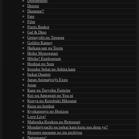
Dorohedoro
Dororo
Durarara!!
Fate
Film
Fruits Basket
Gal & Dino
Getsuyobi no Tawawa
Golden Kamuy
Haikara-san ga Tooru
Heike Monogatari
Hibike! Euphonium
Hoshiai no Sora
Irozuku Sekai no Ashita kara
Isekai Quartet
Japan Anima(tor)'s Expo
Joran
Kaze ga Tsuyoku Fuiteiru
Koi wa Ameagari no You ni
Kouya no Kotobuki Hikoutai
Kuzu no honkai
Kyokaisenjo no Horizon
Love Live!
Mahouka Koukou no Rettousei
Mondaiji-tachi ga isekai kara kuru sou desu yo?
Monster musume no iru nichijou
Natsunagu!