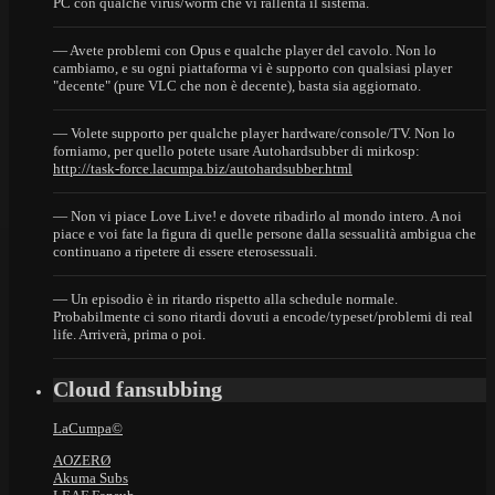
PC con qualche virus/worm che vi rallenta il sistema.
— Avete problemi con Opus e qualche player del cavolo. Non lo
cambiamo, e su ogni piattaforma vi è supporto con qualsiasi player
"decente" (pure VLC che non è decente), basta sia aggiornato.
— Volete supporto per qualche player hardware/console/TV. Non lo
forniamo, per quello potete usare Autohardsubber di mirkosp:
http://task-force.lacumpa.biz/autohardsubber.html
— Non vi piace Love Live! e dovete ribadirlo al mondo intero. A noi
piace e voi fate la figura di quelle persone dalla sessualità ambigua che
continuano a ripetere di essere eterosessuali.
— Un episodio è in ritardo rispetto alla schedule normale.
Probabilmente ci sono ritardi dovuti a encode/typeset/problemi di real
life. Arriverà, prima o poi.
Cloud fansubbing
LaCumpa©
AOZERØ
Akuma Subs