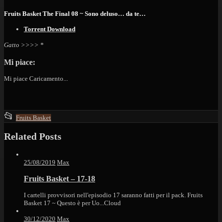
Fruits Basket The Final 08 ~ Sono deluso… da te…
Torrent Download
Gatto >>>> *
Mi piace:
Mi piace
Caricamento...
This
📂
Fruits Basket
entry
Related Posts
was
posted
in
25/08/2019
Max
Fruits Basket – 17-18
I cartelli provvisori nell'episodio 17 saranno fatti per il pack. Fruits
Basket 17 ~ Questo è per Uo...
Cloud
30/12/2020
Max