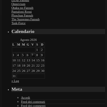
LEAF Fansub
Omnivium
Otaku no Fansub
Pantaloni Rossi
Pluschan Fansub
The Supremes Fansub
Task-Force
Calendario
Agosto 2026
L
M
M
G
V
S
D
1
2
3
4
5
6
7
8
9
10
11
12
13
14
15
16
17
18
19
20
21
22
23
24
25
26
27
28
29
30
31
« Lug
Meta
Accedi
Feed dei contenuti
Feed dei commenti