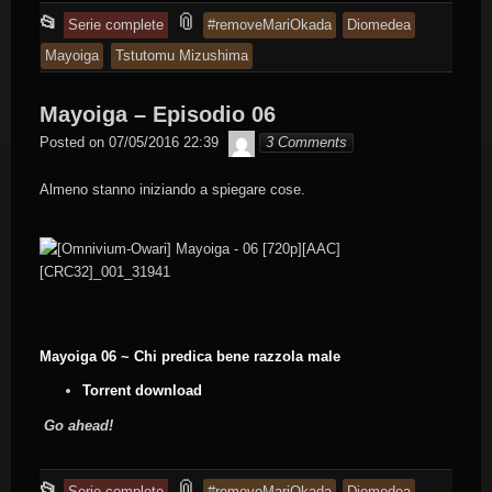
This
and
📎
📂
Serie complete
#removeMariOkada
Diomedea
entry
tagged
Mayoiga
Tstutomu Mizushima
was
posted
Mayoiga – Episodio 06
in
Byakko
Posted on
07/05/2016 22:39
3 Comments
Almeno stanno iniziando a spiegare cose.
Mayoiga 06 ~ Chi predica bene razzola male
Torrent download
Go ahead!
This
and
📎
📂
Serie complete
#removeMariOkada
Diomedea