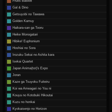
Fruits Basket
Gal & Dino
Getsuyobi no Tawawa
Golden Kamuy
Haikara-san ga Tooru
Heike Monogatari
Hibike! Euphonium
Hoshiai no Sora
Irozuku Sekai no Ashita kara
Isekai Quartet
Japan Anima(tor)'s Expo
Joran
Kaze ga Tsuyoku Fuiteiru
Koi wa Ameagari no You ni
Kouya no Kotobuki Hikoutai
Kuzu no honkai
Kyokaisenjo no Horizon