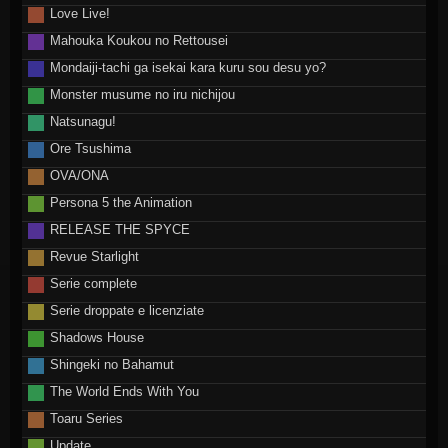
Love Live!
Mahouka Koukou no Rettousei
Mondaiji-tachi ga isekai kara kuru sou desu yo?
Monster musume no iru nichijou
Natsunagu!
Ore Tsushima
OVA/ONA
Persona 5 the Animation
RELEASE THE SPYCE
Revue Starlight
Serie complete
Serie droppate e licenziate
Shadows House
Shingeki no Bahamut
The World Ends With You
Toaru Series
Update