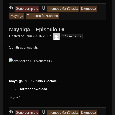
This
and
📎
📂
Serie complete
#removeMariOkada
Diomedea
entry
tagged
Mayoiga
Tstutomu Mizushima
was
posted
Mayoiga – Episodio 09
in
Byakko
Posted on
29/05/2016 20:57
2 Comments
Soffitti sconosciuti.
Mayoiga 09 ~ Cupido Glaciale
Torrent download
Kyu~!
This
and
📎
📂
Serie complete
#removeMariOkada
Diomedea