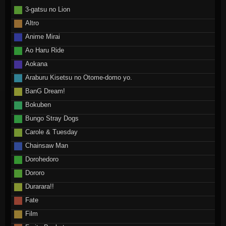
3-gatsu no Lion
Altro
Anime Mirai
Ao Haru Ride
Aokana
Araburu Kisetsu no Otome-domo yo.
BanG Dream!
Bokuben
Bungo Stray Dogs
Carole & Tuesday
Chainsaw Man
Dorohedoro
Dororo
Durarara!!
Fate
Film