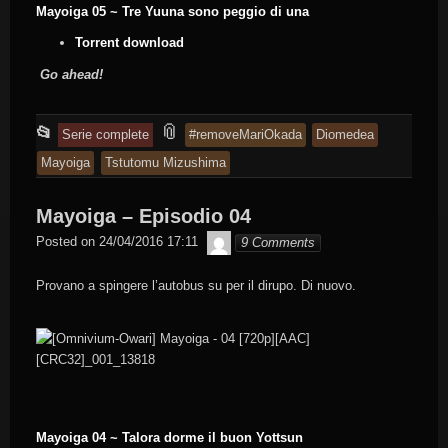
Mayoiga 05 ~ Tre Yuuna sono peggio di una
Torrent download
Go ahead!
This
and
📎
📂
Serie complete
#removeMariOkada
Diomedea
entry
tagged
Mayoiga
Tstutomu Mizushima
was
posted
Mayoiga – Episodio 04
in
Byakko
Posted on
24/04/2016 17:11
9 Comments
Provano a spingere l’autobus su per il dirupo. Di nuovo.
Mayoiga 04 ~ Talora dorme il buon Yottsun