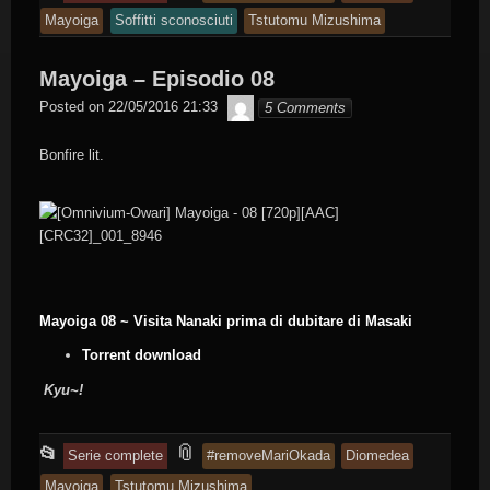
entry
tagged
Mayoiga
Soffitti sconosciuti
Tstutomu Mizushima
was
posted
Mayoiga – Episodio 08
in
Byakko
Posted on
22/05/2016 21:33
5 Comments
Bonfire lit.
Mayoiga 08 ~ Visita Nanaki prima di dubitare di Masaki
Torrent download
Kyu~!
This
and
📎
📂
Serie complete
#removeMariOkada
Diomedea
entry
tagged
Mayoiga
Tstutomu Mizushima