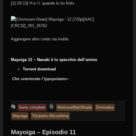
[11:03:13] H e l l: quando lo ho finito
Aggiungere altro credo sia inutile.
Mayoiga 12 ~ Nanaki è lo specchio dell’anime
Torrent download
Che sventurato l’ippopotamo~
This
and
📎
📂
Serie complete
#removeMariOkada
Diomedea
entry
tagged
Mayoiga
Tstutomu Mizushima
was
posted
Mayoiga – Episodio 11