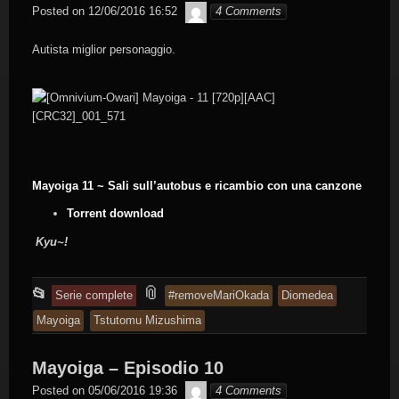
in
Byakko
Posted on
12/06/2016 16:52
4 Comments
Autista miglior personaggio.
Mayoiga 11 ~ Sali sull’autobus e ricambio con una canzone
Torrent download
Kyu~!
This
and
📎
📂
Serie complete
#removeMariOkada
Diomedea
entry
tagged
Mayoiga
Tstutomu Mizushima
was
posted
Mayoiga – Episodio 10
in
Byakko
Posted on
05/06/2016 19:36
4 Comments