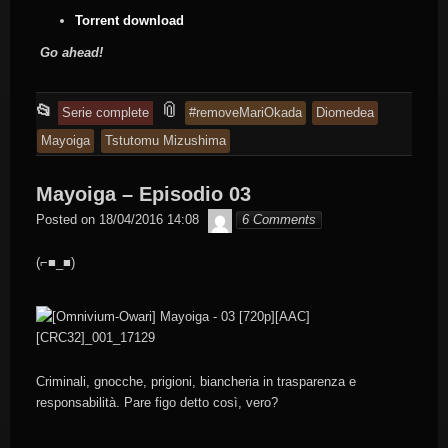
Torrent download
Go ahead!
This
and
📎
📂
Serie complete
#removeMariOkada
Diomedea
entry
tagged
Mayoiga
Tstutomu Mizushima
was
posted
Mayoiga – Episodio 03
in
Byakko
Posted on
18/04/2016 14:08
6 Comments
(⌐■_■)
Criminali, gnocche, prigioni, biancheria in trasparenza e
responsabilità. Pare figo detto così, vero?