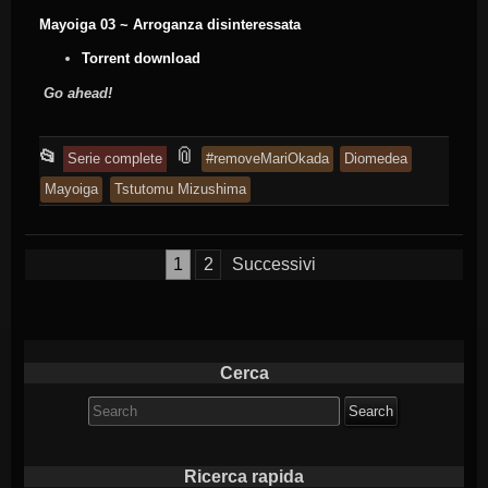
Mayoiga 03 ~ Arroganza disinteressata
Torrent download
Go ahead!
This
and
📎
📂
Serie complete
#removeMariOkada
Diomedea
entry
tagged
Mayoiga
Tstutomu Mizushima
was
posted
Paginazione
1
2
Successivi
in
degli
articoli
Cerca
Search
for:
Ricerca rapida