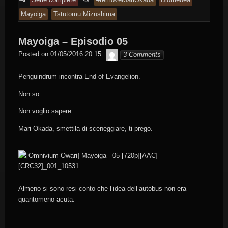
entry
tagged
Mayoiga
Tstutomu Mizushima
was
posted
Mayoiga – Episodio 05
in
Byakko
Posted on
01/05/2016 20:15
3 Comments
Penguindrum incontra End of Evangelion.
Non so.
Non voglio sapere.
Mari Okada, smettila di sceneggiare, ti prego.
Almeno si sono resi conto che l’idea dell’autobus non era
quantomeno acuta.