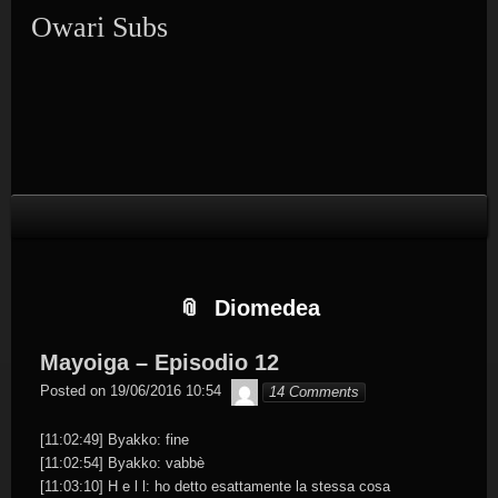
Skip
Skip
Skip
Skip
Skip
Skip
Skip
Skip
Owari Subs
to
to
to
to
to
to
to
to
content
SEARCH-
CATEGORIES-
TEXT-
TEXT-
CALENDAR-
META-
RECENT-
2
2
3
2
2
2
COMMENTS-
2
Diomedea
Mayoiga – Episodio 12
Byakko
Posted on
19/06/2016 10:54
14 Comments
[11:02:49] Byakko: fine
[11:02:54] Byakko: vabbè
[11:03:10] H e l l: ho detto esattamente la stessa cosa