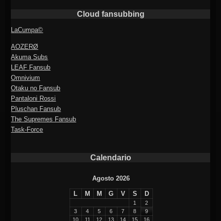
Cloud fansubbing
LaCumpa©
AOZERØ
Akuma Subs
LEAF Fansub
Omnivium
Otaku no Fansub
Pantaloni Rossi
Pluschan Fansub
The Supremes Fansub
Task-Force
Calendario
Agosto 2026
L
M
M
G
V
S
D
1
2
3
4
5
6
7
8
9
10
11
12
13
14
15
16