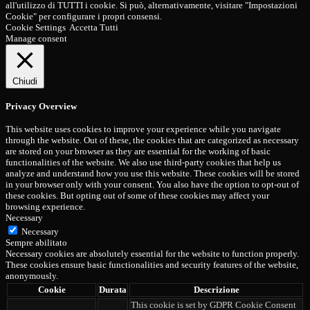
all'utilizzo di TUTTI i cookie. Si può, alternativamente, visitare "Impostazioni
Cookie" per configurare i propri consensi.
Cookie Settings
Accetta Tutti
Manage consent
Chiudi
Privacy Overview
This website uses cookies to improve your experience while you navigate
through the website. Out of these, the cookies that are categorized as necessary
are stored on your browser as they are essential for the working of basic
functionalities of the website. We also use third-party cookies that help us
analyze and understand how you use this website. These cookies will be stored
in your browser only with your consent. You also have the option to opt-out of
these cookies. But opting out of some of these cookies may affect your
browsing experience.
Necessary
Necessary
Sempre abilitato
Necessary cookies are absolutely essential for the website to function properly.
These cookies ensure basic functionalities and security features of the website,
anonymously.
Cookie
Durata
Descrizione
This cookie is set by GDPR Cookie Consent