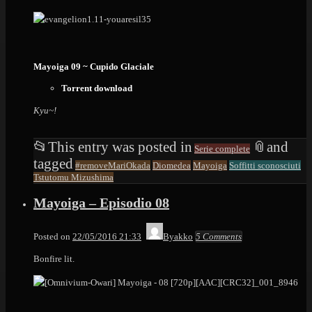
Mayoiga 09 ~ Cupido Glaciale
Torrent download
Kyu~!
📂
This entry was posted in
📎
and
Serie complete
tagged
#removeMariOkada
Diomedea
Mayoiga
Soffitti sconosciuti
Tstutomu Mizushima
Mayoiga – Episodio 08
Posted on
22/05/2016 21:33
Byakko
5 Comments
Bonfire lit.