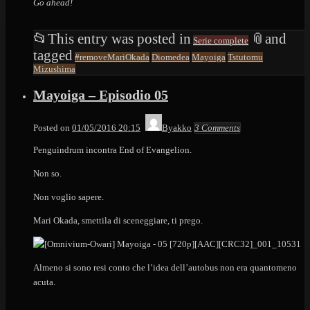
Go ahead!
📂
This entry was posted in
📎
and
Serie complete
tagged
#removeMariOkada
Diomedea
Mayoiga
Tstutomu
Mizushima
Mayoiga – Episodio 05
Posted on
01/05/2016 20:15
Byakko
3 Comments
Penguindrum incontra End of Evangelion.
Non so.
Non voglio sapere.
Mari Okada, smettila di sceneggiare, ti prego.
Almeno si sono resi conto che l’idea dell’autobus non era quantomeno
acuta.