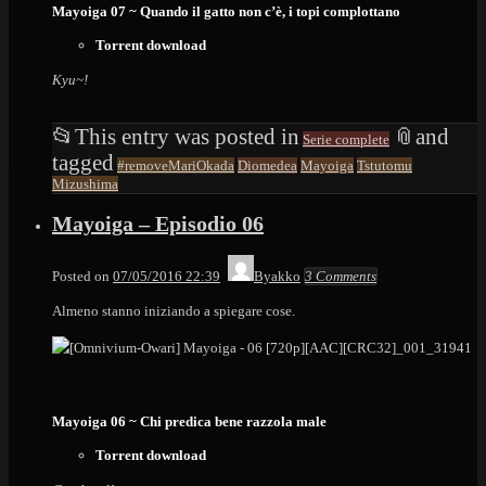
Mayoiga 07 ~ Quando il gatto non c’è, i topi complottano
Torrent download
Kyu~!
📂
This entry was posted in
📎
and
Serie complete
tagged
#removeMariOkada
Diomedea
Mayoiga
Tstutomu
Mizushima
Mayoiga – Episodio 06
Posted on
07/05/2016 22:39
Byakko
3 Comments
Almeno stanno iniziando a spiegare cose.
Mayoiga 06 ~ Chi predica bene razzola male
Torrent download