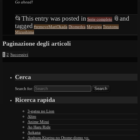
Go ahead!
📂
This entry was posted in
📎
and
Serie complete
tagged
#removeMariOkada
Diomedea
Mayoiga
Tstutomu
Mizushima
Paginazione degli articoli
1
2
Successivi
Cerca
Search for:
Ricerca rapida
3-gatsu no Lion
Altro
Anime Mirai
Ao Haru Ride
Aokana
Araburu Kisetsu no Otome-domo yo.