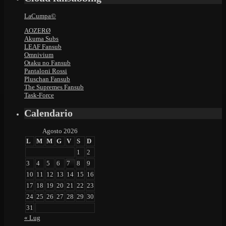
LaCumpa©
AOZERØ
Akuma Subs
LEAF Fansub
Omnivium
Otaku no Fansub
Pantaloni Rossi
Pluschan Fansub
The Supremes Fansub
Task-Force
Calendario
Agosto 2026
L
M
M
G
V
S
D
1
2
3
4
5
6
7
8
9
10
11
12
13
14
15
16
17
18
19
20
21
22
23
24
25
26
27
28
29
30
31
« Lug