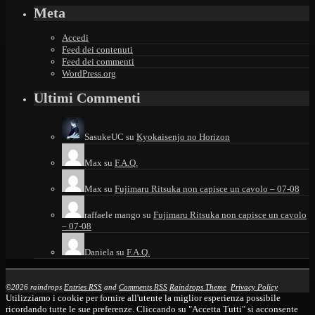
Meta
Accedi
Feed dei contenuti
Feed dei commenti
WordPress.org
Ultimi Commenti
SasukeUC
su
Kyokaisenjo no Horizon
Max
su
F.A.Q.
Max
su
Fujimaru Ritsuka non capisce un cavolo – 07-08
raffaele mango
su
Fujimaru Ritsuka non capisce un cavolo
– 07-08
Daniela
su
F.A.Q.
©2026 raindrops
Entries RSS
and
Comments RSS
Raindrops Theme
Privacy Policy
Utilizziamo i cookie per fornire all'utente la miglior esperienza possibile
ricordando tutte le sue preferenze. Cliccando su "Accetta Tutti" si acconsente