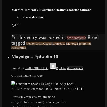
Mayoiga 11 ~ Sali sull’autobus e ricambio con una canzone
Torrent download
Kyu~!
📂
This entry was posted in
📎
and
Serie complete
tagged
#removeMariOkada
Diomedea
Mayoiga
Tstutomu
Mizushima
Mayoiga – Episodio 10
Posted on
05/06/2016 19:36
Byakko
4 Comments
Chi non muore si rivede.
“Yottsun venne così voluto morto
e le genti lo fecero annegare nel cupo rivo
Ma dopo tre giorni Dio apparve