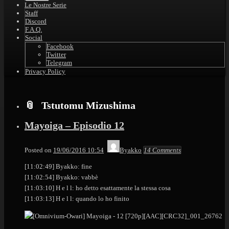
Le Nostre Serie
Staff
Discord
F.A.Q.
Social
Facebook
Twitter
Telegram
Privacy Policy
Tstutomu Mizushima
Mayoiga – Episodio 12
Posted on
19/06/2016 10:54
Byakko
14 Comments
[11:02:49] Byakko: fine
[11:02:54] Byakko: vabbè
[11:03:10] H e l l: ho detto esattamente la stessa cosa
[11:03:13] H e l l: quando lo ho finito