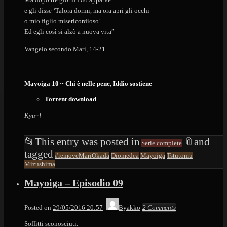
e gli disse ‘Talora dormi, ma ora apri gli occhi
o mio figlio misericordioso’
Ed egli così si alzò a nuova vita”
Vangelo secondo Mari, 14-21
Mayoiga 10 ~ Chi è nelle pene, Iddio sostiene
Torrent download
Kyu~!
📂
This entry was posted in
📎
and
Serie complete
tagged
#removeMariOkada
Diomedea
Mayoiga
Tstutomu
Mizushima
Mayoiga – Episodio 09
Posted on
29/05/2016 20:57
Byakko
2 Comments
Soffitti sconosciuti.