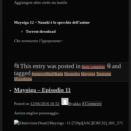
Aggiungere altro credo sia inutile.
Mayoiga 12 ~ Nanaki è lo specchio dell’anime
Torrent download
Che sventurato l’ippopotamo~
📂
This entry was posted in
📎
and
Serie complete
tagged
#removeMariOkada
Diomedea
Mayoiga
Tstutomu
Mizushima
Mayoiga – Episodio 11
Posted on
12/06/2016 16:52
Byakko
4 Comments
Autista miglior personaggio.