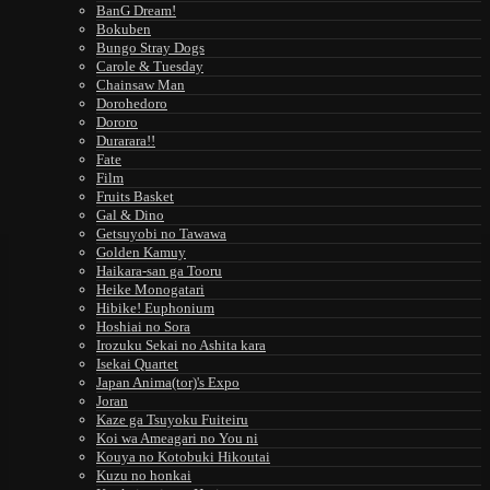
BanG Dream!
Bokuben
Bungo Stray Dogs
Carole & Tuesday
Chainsaw Man
Dorohedoro
Dororo
Durarara!!
Fate
Film
Fruits Basket
Gal & Dino
Getsuyobi no Tawawa
Golden Kamuy
Haikara-san ga Tooru
Heike Monogatari
Hibike! Euphonium
Hoshiai no Sora
Irozuku Sekai no Ashita kara
Isekai Quartet
Japan Anima(tor)'s Expo
Joran
Kaze ga Tsuyoku Fuiteiru
Koi wa Ameagari no You ni
Kouya no Kotobuki Hikoutai
Kuzu no honkai