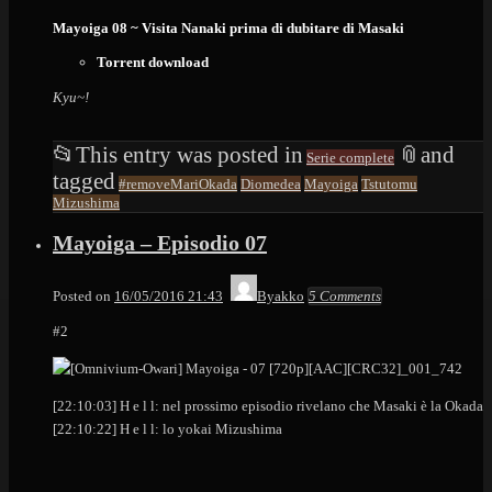
Mayoiga 08 ~ Visita Nanaki prima di dubitare di Masaki
Torrent download
Kyu~!
📂
This entry was posted in
📎
and
Serie complete
tagged
#removeMariOkada
Diomedea
Mayoiga
Tstutomu
Mizushima
Mayoiga – Episodio 07
Posted on
16/05/2016 21:43
Byakko
5 Comments
#2
[22:10:03] H e l l: nel prossimo episodio rivelano che Masaki è la Okada
[22:10:22] H e l l: lo yokai Mizushima