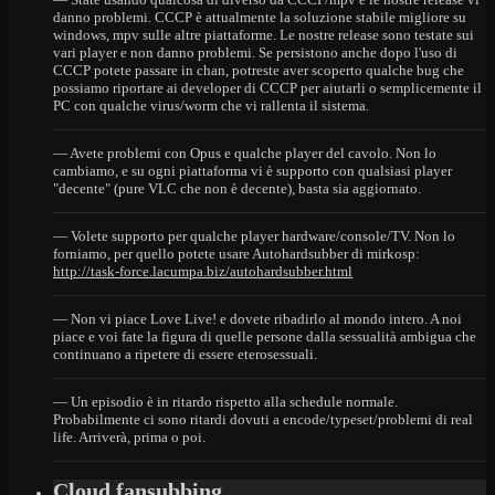
danno problemi. CCCP è attualmente la soluzione stabile migliore su
windows, mpv sulle altre piattaforme. Le nostre release sono testate sui
vari player e non danno problemi. Se persistono anche dopo l'uso di
CCCP potete passare in chan, potreste aver scoperto qualche bug che
possiamo riportare ai developer di CCCP per aiutarli o semplicemente il
PC con qualche virus/worm che vi rallenta il sistema.
— Avete problemi con Opus e qualche player del cavolo. Non lo
cambiamo, e su ogni piattaforma vi è supporto con qualsiasi player
"decente" (pure VLC che non è decente), basta sia aggiornato.
— Volete supporto per qualche player hardware/console/TV. Non lo
forniamo, per quello potete usare Autohardsubber di mirkosp:
http://task-force.lacumpa.biz/autohardsubber.html
— Non vi piace Love Live! e dovete ribadirlo al mondo intero. A noi
piace e voi fate la figura di quelle persone dalla sessualità ambigua che
continuano a ripetere di essere eterosessuali.
— Un episodio è in ritardo rispetto alla schedule normale.
Probabilmente ci sono ritardi dovuti a encode/typeset/problemi di real
life. Arriverà, prima o poi.
Cloud fansubbing