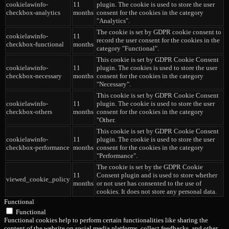
cookielawinfo-
11
plugin. The cookie is used to store the user
checkbox-analytics
months
consent for the cookies in the category
"Analytics".
The cookie is set by GDPR cookie consent to
cookielawinfo-
11
record the user consent for the cookies in the
checkbox-functional
months
category "Functional".
This cookie is set by GDPR Cookie Consent
cookielawinfo-
11
plugin. The cookies is used to store the user
checkbox-necessary
months
consent for the cookies in the category
"Necessary".
This cookie is set by GDPR Cookie Consent
cookielawinfo-
11
plugin. The cookie is used to store the user
checkbox-others
months
consent for the cookies in the category
"Other.
This cookie is set by GDPR Cookie Consent
cookielawinfo-
11
plugin. The cookie is used to store the user
checkbox-performance
months
consent for the cookies in the category
"Performance".
The cookie is set by the GDPR Cookie
11
Consent plugin and is used to store whether
viewed_cookie_policy
months
or not user has consented to the use of
cookies. It does not store any personal data.
Functional
Functional
Functional cookies help to perform certain functionalities like sharing the
content of the website on social media platforms, collect feedbacks, and other