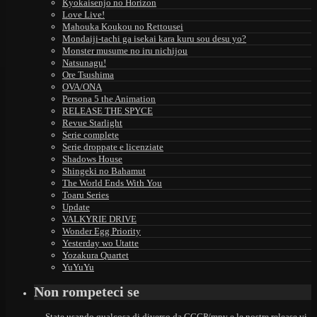
Kyokaisenjo no Horizon
Love Live!
Mahouka Koukou no Rettousei
Mondaiji-tachi ga isekai kara kuru sou desu yo?
Monster musume no iru nichijou
Natsunagu!
Ore Tsushima
OVA/ONA
Persona 5 the Animation
RELEASE THE SPYCE
Revue Starlight
Serie complete
Serie droppate e licenziate
Shadows House
Shingeki no Bahamut
The World Ends With You
Toaru Series
Update
VALKYRIE DRIVE
Wonder Egg Priority
Yesterday wo Utatte
Yozakura Quartet
YuYuYu
Non rompeteci se
— State usando qualcosa di diverso da CCCP/mpv e le nostre release vi