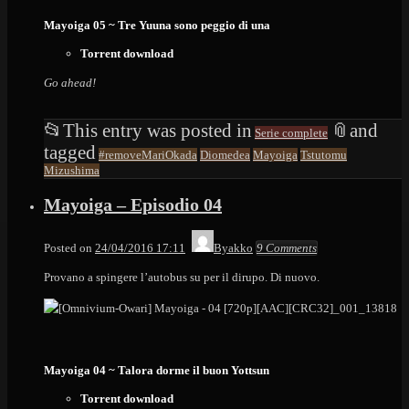
Mayoiga 05 ~ Tre Yuuna sono peggio di una
Torrent download
Go ahead!
📂
This entry was posted in
📎
and
Serie complete
tagged
#removeMariOkada
Diomedea
Mayoiga
Tstutomu
Mizushima
Mayoiga – Episodio 04
Posted on
24/04/2016 17:11
Byakko
9 Comments
Provano a spingere l’autobus su per il dirupo. Di nuovo.
Mayoiga 04 ~ Talora dorme il buon Yottsun
Torrent download