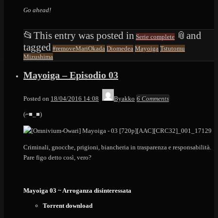
Go ahead!
📂
This entry was posted in
📎
and
Serie complete
tagged
#removeMariOkada
Diomedea
Mayoiga
Tstutomu
Mizushima
Mayoiga – Episodio 03
Posted on
18/04/2016 14:08
Byakko
6 Comments
(⌐■_■)
Criminali, gnocche, prigioni, biancheria in trasparenza e responsabilità.
Pare figo detto così, vero?
Mayoiga 03 ~ Arroganza disinteressata
Torrent download