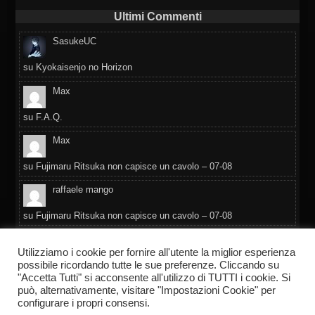
Ultimi Commenti
SasukeUC
su
Kyokaisenjo no Horizon
Max
su
F.A.Q.
Max
su
Fujimaru Ritsuka non capisce un cavolo – 07-08
raffaele mango
su
Fujimaru Ritsuka non capisce un cavolo – 07-08
Daniela
Utilizziamo i cookie per fornire all'utente la miglior esperienza
possibile ricordando tutte le sue preferenze. Cliccando su
su
F.A.Q.
"Accetta Tutti" si acconsente all'utilizzo di TUTTI i cookie. Si
può, alternativamente, visitare "Impostazioni Cookie" per
configurare i propri consensi.