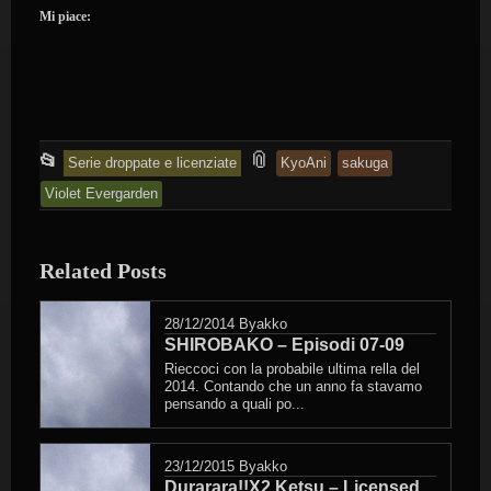
Mi piace:
This
and
📎
📂
Serie droppate e licenziate
KyoAni
sakuga
entry
tagged
Violet Evergarden
was
posted
Related Posts
in
28/12/2014
Byakko
SHIROBAKO – Episodi 07-09
Rieccoci con la probabile ultima rella del
2014. Contando che un anno fa stavamo
pensando a quali po...
23/12/2015
Byakko
Durarara!!X2 Ketsu – Licensed