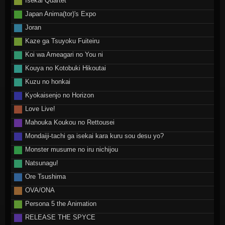
Isekai Quartet
Japan Anima(tor)'s Expo
Joran
Kaze ga Tsuyoku Fuiteiru
Koi wa Ameagari no You ni
Kouya no Kotobuki Hikoutai
Kuzu no honkai
Kyokaisenjo no Horizon
Love Live!
Mahouka Koukou no Rettousei
Mondaiji-tachi ga isekai kara kuru sou desu yo?
Monster musume no iru nichijou
Natsunagu!
Ore Tsushima
OVA/ONA
Persona 5 the Animation
RELEASE THE SPYCE