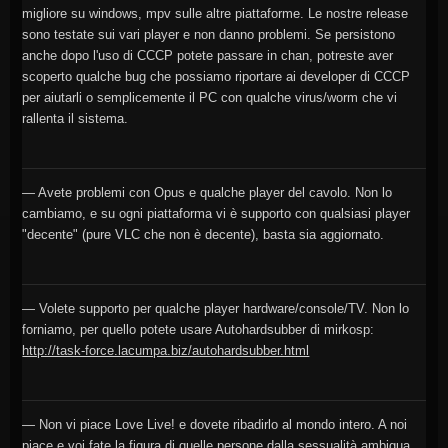
migliore su windows, mpv sulle altre piattaforme. Le nostre release
sono testate sui vari player e non danno problemi. Se persistono
anche dopo l'uso di CCCP potete passare in chan, potreste aver
scoperto qualche bug che possiamo riportare ai developer di CCCP
per aiutarli o semplicemente il PC con qualche virus/worm che vi
rallenta il sistema.
— Avete problemi con Opus e qualche player del cavolo. Non lo
cambiamo, e su ogni piattaforma vi è supporto con qualsiasi player
"decente" (pure VLC che non è decente), basta sia aggiornato.
— Volete supporto per qualche player hardware/console/TV. Non lo
forniamo, per quello potete usare Autohardsubber di mirkosp:
http://task-force.lacumpa.biz/autohardsubber.html
— Non vi piace Love Live! e dovete ribadirlo al mondo intero. A noi
piace e voi fate la figura di quelle persone dalla sessualità ambigua