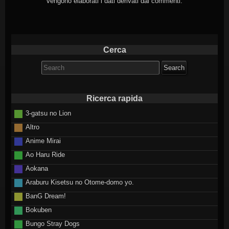
vengono elaborati i dati derivati dai commenti
.
Cerca
Search
for:
Ricerca rapida
3-gatsu no Lion
Altro
Anime Mirai
Ao Haru Ride
Aokana
Araburu Kisetsu no Otome-domo yo.
BanG Dream!
Bokuben
Bungo Stray Dogs