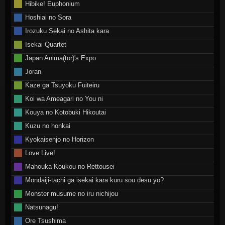
Hibike! Euphonium
Hoshiai no Sora
Irozuku Sekai no Ashita kara
Isekai Quartet
Japan Anima(tor)'s Expo
Joran
Kaze ga Tsuyoku Fuiteiru
Koi wa Ameagari no You ni
Kouya no Kotobuki Hikoutai
Kuzu no honkai
Kyokaisenjo no Horizon
Love Live!
Mahouka Koukou no Rettousei
Mondaiji-tachi ga isekai kara kuru sou desu yo?
Monster musume no iru nichijou
Natsunagu!
Ore Tsushima