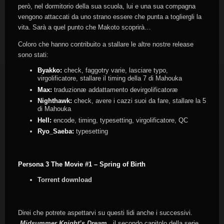
però, nel dormitorio della sua scuola, lui e una sua compagna
vengono attaccati da uno strano essere che punta a togliergli la
vita. Sarà a quel punto che Makoto scoprirà…
Coloro che hanno contribuito a stallare le altre nostre release
sono stati:
Byakko:
check, faggotry varie, lasciare typo,
virgolificatore, stallare il timing della 7 di Mahouka
Max:
traduzionæ addattamento devirgolificatoræ
Nighthawk:
check, avere i cazzi suoi da fare, stallare la 5
di Mahouka
Hell:
encode, timing, typesetting, virgolificatore, QC
Ryo_Saeba:
typesetting
Persona 3 The Movie #1 – Spring of Birth
Torrent download
Direi che potrete aspettarvi su questi lidi anche i successivi.
Midsummer Knight’s Dream
, il secondo capitolo della serie,