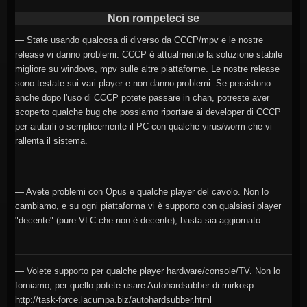
Non rompeteci se
— State usando qualcosa di diverso da CCCP/mpv e le nostre
release vi danno problemi. CCCP è attualmente la soluzione stabile
migliore su windows, mpv sulle altre piattaforme. Le nostre release
sono testate sui vari player e non danno problemi. Se persistono
anche dopo l'uso di CCCP potete passare in chan, potreste aver
scoperto qualche bug che possiamo riportare ai developer di CCCP
per aiutarli o semplicemente il PC con qualche virus/worm che vi
rallenta il sistema.
— Avete problemi con Opus e qualche player del cavolo. Non lo
cambiamo, e su ogni piattaforma vi è supporto con qualsiasi player
"decente" (pure VLC che non è decente), basta sia aggiornato.
— Volete supporto per qualche player hardware/console/TV. Non lo
forniamo, per quello potete usare Autohardsubber di mirkosp:
http://task-force.lacumpa.biz/autohardsubber.html