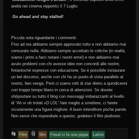
andrà nei cinema nipponici il 7 Luglio.
Go ahead and stay stalled!
Piccola nota riguardante i commenti:
Fino ad ora abbiamo sempre approvato tutto e non abbiamo mai
censurato nulla. Abbiamo sempre accettato le critiche (in realtà,
siamo i primi a farci notare i nostri errori) e non abbiamo mai
avuto problemi con chi avesse idee non concordi alle nostre,
fintantoché espresse con educazione. Se è possibile instaurare
un bel discorso, anche con chi ha un punto di vista parallelo al
nostro, ben venga. Però ci siamo rotti di star dietro a quindicenni
con troppo tempo libero in cerca di attenzioni. Se dovete
shitpostare su tutto il blog con messaggi imbarazzanti al livello
di “Ah vi oh trolati xD LOL” fate meglio a smettere, ci farete
sicuramente una figura migliore. A buon intenditore poche parole.
Non serve che rispondiate a questo, godetevi il film piuttosto.
This
and
📎
📂
Film
film
Freud ci fa una pippa
Latino