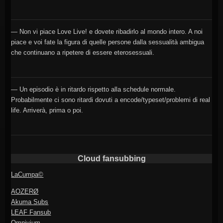
— Non vi piace Love Live! e dovete ribadirlo al mondo intero. A noi
piace e voi fate la figura di quelle persone dalla sessualità ambigua
che continuano a ripetere di essere eterosessuali.
— Un episodio è in ritardo rispetto alla schedule normale.
Probabilmente ci sono ritardi dovuti a encode/typeset/problemi di real
life. Arriverà, prima o poi.
Cloud fansubbing
LaCumpa©
AOZERØ
Akuma Subs
LEAF Fansub
Omnivium