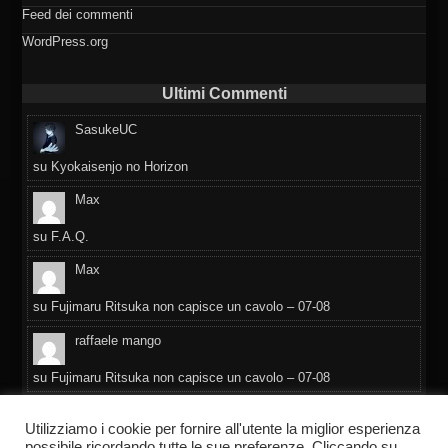
Feed dei commenti
WordPress.org
Ultimi Commenti
SasukeUC
su
Kyokaisenjo no Horizon
Max
su
F.A.Q.
Max
su
Fujimaru Ritsuka non capisce un cavolo – 07-08
raffaele mango
su
Fujimaru Ritsuka non capisce un cavolo – 07-08
Daniela
Utilizziamo i cookie per fornire all'utente la miglior esperienza
possibile ricordando tutte le sue preferenze. Cliccando su
su
F.A.Q.