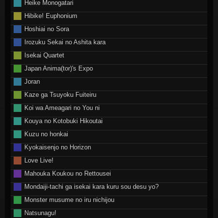
Heike Monogatari
Hibike! Euphonium
Hoshiai no Sora
Irozuku Sekai no Ashita kara
Isekai Quartet
Japan Anima(tor)'s Expo
Joran
Kaze ga Tsuyoku Fuiteiru
Koi wa Ameagari no You ni
Kouya no Kotobuki Hikoutai
Kuzu no honkai
Kyokaisenjo no Horizon
Love Live!
Mahouka Koukou no Rettousei
Mondaiji-tachi ga isekai kara kuru sou desu yo?
Monster musume no iru nichijou
Natsunagu!