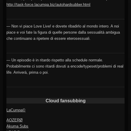
http://task-force.lacumpa.biz/autohardsubber.html
— Non vi piace Love Live! e dovete ribadirlo al mondo intero. A noi
piace e voi fate la figura di quelle persone dalla sessualità ambigua
che continuano a ripetere di essere eterosessuali.
— Un episodio è in ritardo rispetto alla schedule normale.
Probabilmente ci sono ritardi dovuti a encode/typeset/problemi di real
life. Arriverà, prima o poi.
Cloud fansubbing
LaCumpa©
AOZERØ
Akuma Subs