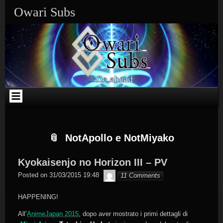
Skip
Skip
Skip
Skip
Skip
Skip
Skip
Skip
Owari Subs
to
to
to
to
to
to
to
to
content
SEARCH-
CATEGORIES-
TEXT-
TEXT-
CALENDAR-
META-
RECENT-
2
2
3
2
2
2
COMMENTS-
2
NotApollo e NotMiyako
Kyokaisenjo no Horizon III – PV
Byakko
Posted on
31/03/2015 19:48
11 Comments
HAPPENING!
All’
AnimeJapan 2015
, dopo aver mostrato i primi dettagli di