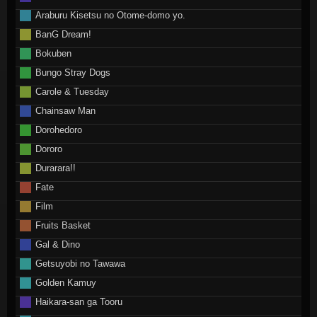
Araburu Kisetsu no Otome-domo yo.
BanG Dream!
Bokuben
Bungo Stray Dogs
Carole & Tuesday
Chainsaw Man
Dorohedoro
Dororo
Durarara!!
Fate
Film
Fruits Basket
Gal & Dino
Getsuyobi no Tawawa
Golden Kamuy
Haikara-san ga Tooru