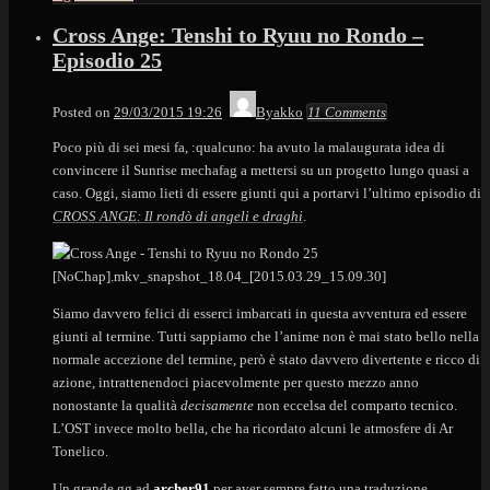
Cross Ange: Tenshi to Ryuu no Rondo –
Episodio 25
Posted on
29/03/2015 19:26
Byakko
11 Comments
Poco più di sei mesi fa, :qualcuno: ha avuto la malaugurata idea di
convincere il Sunrise mechafag a mettersi su un progetto lungo quasi a
caso. Oggi, siamo lieti di essere giunti qui a portarvi l’ultimo episodio di
CROSS ANGE: Il rondò di angeli e draghi
.
Siamo davvero felici di esserci imbarcati in questa avventura ed essere
giunti al termine. Tutti sappiamo che l’anime non è mai stato bello nella
normale accezione del termine, però è stato davvero divertente e ricco di
azione, intrattenendoci piacevolmente per questo mezzo anno
nonostante la qualità
decisamente
non eccelsa del comparto tecnico.
L’OST invece molto bella, che ha ricordato alcuni le atmosfere di Ar
Tonelico.
Un grande gg ad
archer91
per aver sempre fatto una traduzione