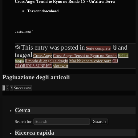
Cross Ange: Tenshi to Ryuu no Rondo 15 ~ Un’altra Terra
Torrent download
Testament!
📂
This entry was posted in
📎
and
Serie complete
tagged
Cross Ange
Cross Ange: Tenshi to Ryuu no Rondo
Hell si
fappa
Il rondo di angeli e draghi
Mai Nakahara voice porn
OH
GLORIOUS SUNRISE
plot twist
Paginazione degli articoli
1
2
3
Successivi
Cerca
Search for:
Ricerca rapida