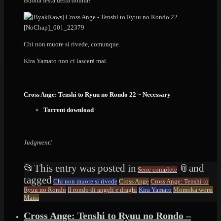
Buona festa della donna?
Chi non muore si rivede, comunque.
Kira Yamato non ci lascerà mai.
Cross Ange: Tenshi to Ryuu no Rondo 22 ~ Necessary
Torrent download
Judgment!
📂
This entry was posted in
📎
and
Serie complete
tagged
Chi non muore si rivede
Cross Ange
Cross Ange: Tenshi to
Ryuu no Rondo
Il rondo di angeli e draghi
Kira Yamato
Momoka worst
Mana
Cross Ange: Tenshi to Ryuu no Rondo –