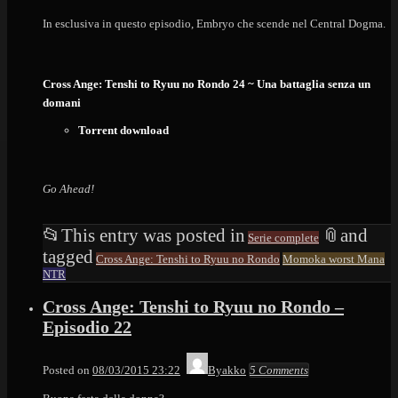
In esclusiva in questo episodio, Embryo che scende nel Central Dogma.
Cross Ange: Tenshi to Ryuu no Rondo 24 ~ Una battaglia senza un
domani
Torrent download
Go Ahead!
📂
This entry was posted in
📎
and
Serie complete
tagged
Cross Ange: Tenshi to Ryuu no Rondo
Momoka worst Mana
NTR
Cross Ange: Tenshi to Ryuu no Rondo –
Episodio 22
Posted on
08/03/2015 23:22
Byakko
5 Comments