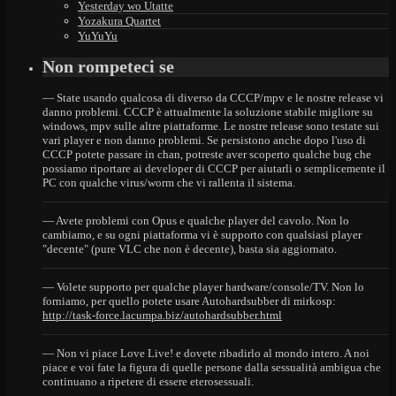
Yesterday wo Utatte
Yozakura Quartet
YuYuYu
Non rompeteci se
— State usando qualcosa di diverso da CCCP/mpv e le nostre release vi
danno problemi. CCCP è attualmente la soluzione stabile migliore su
windows, mpv sulle altre piattaforme. Le nostre release sono testate sui
vari player e non danno problemi. Se persistono anche dopo l'uso di
CCCP potete passare in chan, potreste aver scoperto qualche bug che
possiamo riportare ai developer di CCCP per aiutarli o semplicemente il
PC con qualche virus/worm che vi rallenta il sistema.
— Avete problemi con Opus e qualche player del cavolo. Non lo
cambiamo, e su ogni piattaforma vi è supporto con qualsiasi player
"decente" (pure VLC che non è decente), basta sia aggiornato.
— Volete supporto per qualche player hardware/console/TV. Non lo
forniamo, per quello potete usare Autohardsubber di mirkosp:
http://task-force.lacumpa.biz/autohardsubber.html
— Non vi piace Love Live! e dovete ribadirlo al mondo intero. A noi
piace e voi fate la figura di quelle persone dalla sessualità ambigua che
continuano a ripetere di essere eterosessuali.