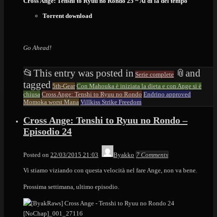
Cross Ange: Tenshi to Ryuu no Rondo 25 ~ Al di là del tempo
Torrent download
Go Ahead!
📂
This entry was posted in
📎
and
Serie complete
tagged
5th-Gear
Con Mahouka è iniziata la dieta e con Ange si è
chiusa
Cross Ange: Tenshi to Ryuu no Rondo
Endrino approved
Momoka worst Mana
Villkiss Strike Freedom
Cross Ange: Tenshi to Ryuu no Rondo –
Episodio 24
Posted on
22/03/2015 21:03
Byakko
7 Comments
Vi stiamo viziando con questa velocità nel fare Ange, non va bene.
Prossima settimana, ultimo episodio.