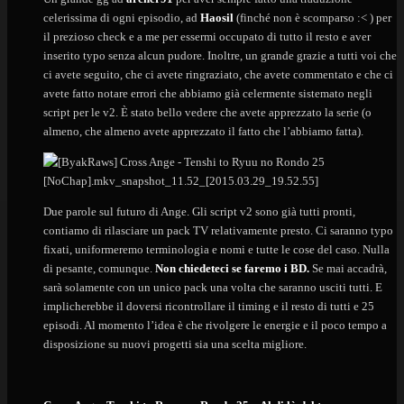
celerissima di ogni episodio, ad
Haosil
(finché non è scomparso :< ) per
il prezioso check e a me per essermi occupato di tutto il resto e aver
inserito typo senza alcun pudore. Inoltre, un grande grazie a tutti voi che
ci avete seguito, che ci avete ringraziato, che avete commentato e che ci
avete fatto notare errori che abbiamo già celermente sistemato negli
script per le v2. È stato bello vedere che avete apprezzato la serie (o
almeno, che almeno avete apprezzato il fatto che l’abbiamo fatta).
Due parole sul futuro di Ange. Gli script v2 sono già tutti pronti,
contiamo di rilasciare un pack TV relativamente presto. Ci saranno typo
fixati, uniformeremo terminologia e nomi e tutte le cose del caso. Nulla
di pesante, comunque.
Non chiedeteci se faremo i BD.
Se mai accadrà,
sarà solamente con un unico pack una volta che saranno usciti tutti. E
implicherebbe il doversi ricontrollare il timing e il resto di tutti e 25
episodi. Al momento l’idea è che rivolgere le energie e il poco tempo a
disposizione su nuovi progetti sia una scelta migliore.