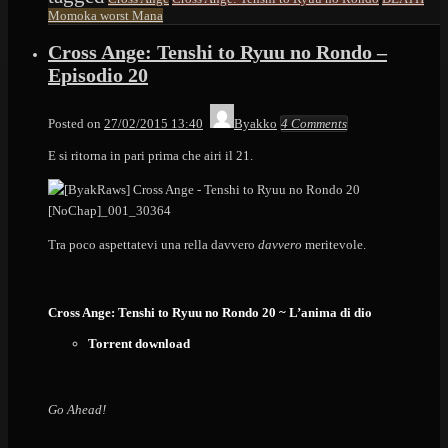
Momoka worst Mana
Cross Ange: Tenshi to Ryuu no Rondo –
Episodio 20
Posted on
27/02/2015 13:40
Byakko
4 Comments
E si ritorna in pari prima che airi il 21.
Tra poco aspettatevi una rella davvero
davvero
meritevole.
Cross Ange: Tenshi to Ryuu no Rondo 20 ~ L’anima di dio
Torrent download
Go Ahead!